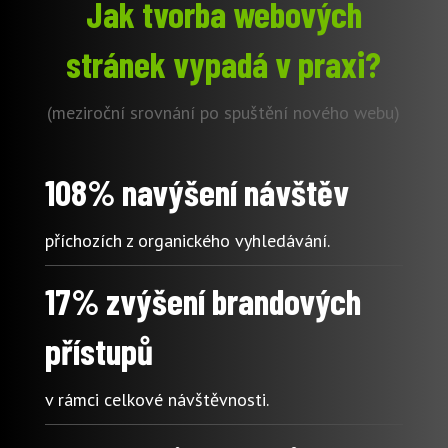
Jak tvorba webových
stránek vypadá v praxi?
(meziroční srovnání po spuštění nového webu)
108% navýšení návštěv
příchozích z organického vyhledávání.
17% zvýšení brandových
přístupů
v rámci celkové návštěvnosti.