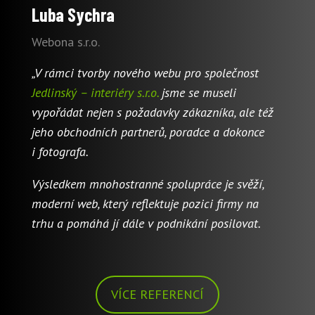
Luba Sychra
Webona s.r.o.
„V rámci tvorby nového webu pro společnost
Jedlinský – interiéry s.r.o.
jsme se museli
vypořádat nejen s požadavky zákazníka, ale též
jeho obchodních partnerů, poradce a dokonce
i fotografa.
Výsledkem mnohostranné spolupráce je svěží,
moderní web, který reflektuje pozici firmy na
trhu a pomáhá jí dále v podnikání posilovat.
VÍCE REFERENCÍ