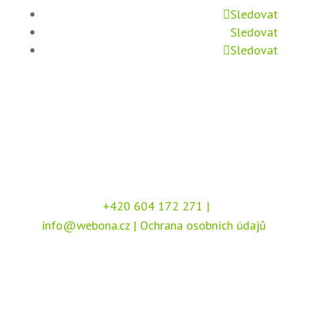
Sledovat
Sledovat
Sledovat
+420 604 172 271
|
info@webona.cz
|
Ochrana osobních údajů
Copyright © 2026 Webona s.r.o., Pod Branou
208, 517 41 Kostelec nad Orlicí
Chráněno službou
reCAPTCHA
, dle podmínek