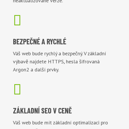
neaktualizované verze.

BEZPEČNÉ
A RYCHLÉ
Váš web bude rychlý a bezpečný. V základní
výbavě najdete HTTPS, hesla šifrovaná
Argon2 a další prvky.

ZÁKLADNÍ
SEO V CENĚ
Váš web bude mít základní optimalizaci pro