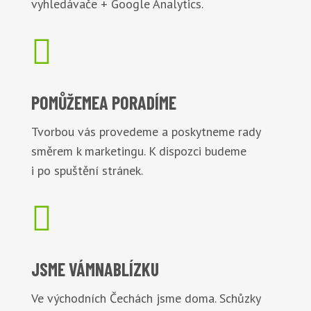
vyhledávače + Google Analytics.

POMŮŽEME
A PORADÍME
Tvorbou vás provedeme a poskytneme rady
směrem k marketingu. K dispozci budeme
i po spuštění stránek.

JSME VÁM
NABLÍZKU
Ve východních Čechách jsme doma. Schůzky