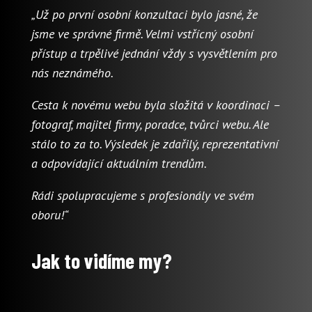
„Už po první osobní konzultaci bylo jasné, že
jsme ve správné firmě. Velmi vstřícný osobní
přístup a trpělivé jednání vždy s vysvětlením pro
nás neznámého.
Cesta k novému webu byla složitá v koordinaci –
fotograf, majitel firmy, poradce, tvůrci webu. Ale
stálo to za to. Výsledek je zdařilý, reprezentativní
a odpovídající aktuálním trendům.
Rádi spolupracujeme s profesionály ve svém
oboru!“
Jak to vidíme my?