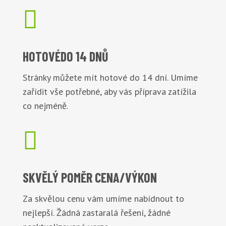

HOTOVÉ
DO 14 DNŮ
Stránky můžete mít hotové do 14 dní. Umíme
zařídit vše potřebné, aby vás příprava zatížila
co nejméně.

SKVĚLÝ POMĚR
CENA/VÝKON
Za skvělou cenu vám umíme nabídnout to
nejlepší. Žádná zastaralá řešení, žádné