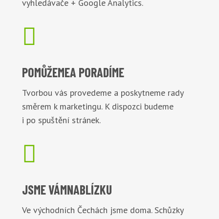
vyhledávače + Google Analytics.

POMŮŽEME
A PORADÍME
Tvorbou vás provedeme a poskytneme rady
směrem k marketingu. K dispozci budeme
i po spuštění stránek.

JSME VÁM
NABLÍZKU
Ve východních Čechách jsme doma. Schůzky