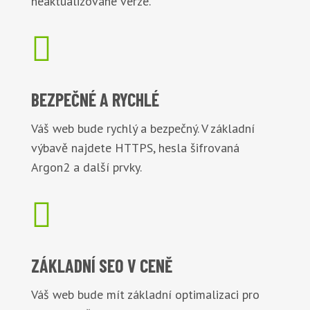
neaktualizované verze.

BEZPEČNÉ
A RYCHLÉ
Váš web bude rychlý a bezpečný. V základní
výbavě najdete HTTPS, hesla šifrovaná
Argon2 a další prvky.

ZÁKLADNÍ
SEO V CENĚ
Váš web bude mít základní optimalizaci pro