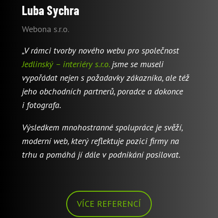
Luba Sychra
Webona s.r.o.
„V rámci tvorby nového webu pro společnost
Jedlinský – interiéry s.r.o.
jsme se museli
vypořádat nejen s požadavky zákazníka, ale též
jeho obchodních partnerů, poradce a dokonce
i fotografa.
Výsledkem mnohostranné spolupráce je svěží,
moderní web, který reflektuje pozici firmy na
trhu a pomáhá jí dále v podnikání posilovat.
VÍCE REFERENCÍ