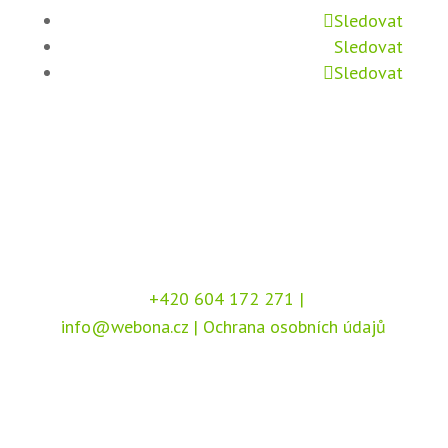
Sledovat
Sledovat
Sledovat
+420 604 172 271
|
info@webona.cz
|
Ochrana osobních údajů
Copyright © 2026 Webona s.r.o., Pod Branou
208, 517 41 Kostelec nad Orlicí
Chráněno službou
reCAPTCHA
, dle podmínek