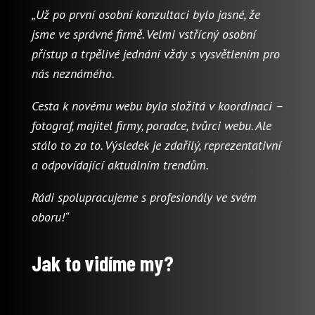
„Už po první osobní konzultaci bylo jasné, že
jsme ve správné firmě. Velmi vstřícný osobní
přístup a trpělivé jednání vždy s vysvětlením pro
nás neznámého.
Cesta k novému webu byla složitá v koordinaci –
fotograf, majitel firmy, poradce, tvůrci webu. Ale
stálo to za to. Výsledek je zdařilý, reprezentativní
a odpovídající aktuálním trendům.
Rádi spolupracujeme s profesionály ve svém
oboru!“
Jak to vidíme my?