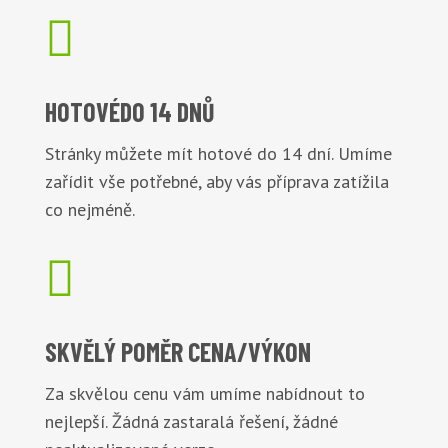

HOTOVÉ
DO 14 DNŮ
Stránky můžete mít hotové do 14 dní. Umíme
zařídit vše potřebné, aby vás příprava zatížila
co nejméně.

SKVĚLÝ POMĚR
CENA/VÝKON
Za skvělou cenu vám umíme nabídnout to
nejlepší. Žádná zastaralá řešení, žádné