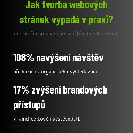
Jak tvorba webových
stránek vypadá v praxi?
(meziroční srovnání po spuštění nového webu)
108% navýšení návštěv
příchozích z organického vyhledávání.
17% zvýšení brandových
přístupů
v rámci celkové návštěvnosti.