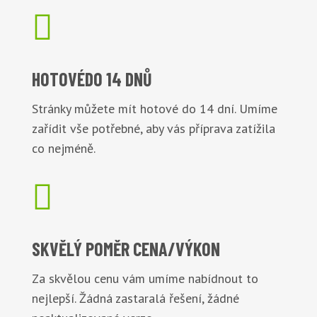

HOTOVÉ
DO 14 DNŮ
Stránky můžete mít hotové do 14 dní. Umíme
zařídit vše potřebné, aby vás příprava zatížila
co nejméně.

SKVĚLÝ POMĚR
CENA/VÝKON
Za skvělou cenu vám umíme nabídnout to
nejlepší. Žádná zastaralá řešení, žádné