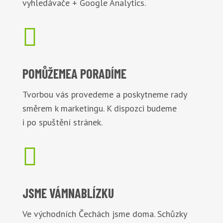
vyhledávače + Google Analytics.

POMŮŽEME
A PORADÍME
Tvorbou vás provedeme a poskytneme rady
směrem k marketingu. K dispozci budeme
i po spuštění stránek.

JSME VÁM
NABLÍZKU
Ve východních Čechách jsme doma. Schůzky