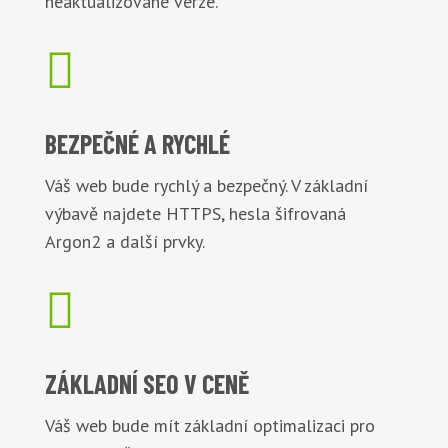
neaktualizované verze.

BEZPEČNÉ
A RYCHLÉ
Váš web bude rychlý a bezpečný. V základní
výbavě najdete HTTPS, hesla šifrovaná
Argon2 a další prvky.

ZÁKLADNÍ
SEO V CENĚ
Váš web bude mít základní optimalizaci pro