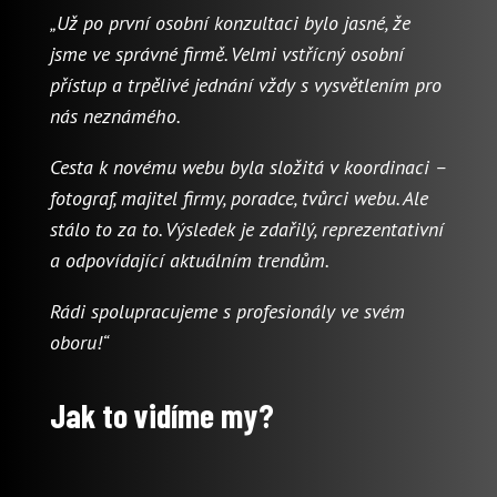
„Už po první osobní konzultaci bylo jasné, že
jsme ve správné firmě. Velmi vstřícný osobní
přístup a trpělivé jednání vždy s vysvětlením pro
nás neznámého.
Cesta k novému webu byla složitá v koordinaci –
fotograf, majitel firmy, poradce, tvůrci webu. Ale
stálo to za to. Výsledek je zdařilý, reprezentativní
a odpovídající aktuálním trendům.
Rádi spolupracujeme s profesionály ve svém
oboru!“
Jak to vidíme my?