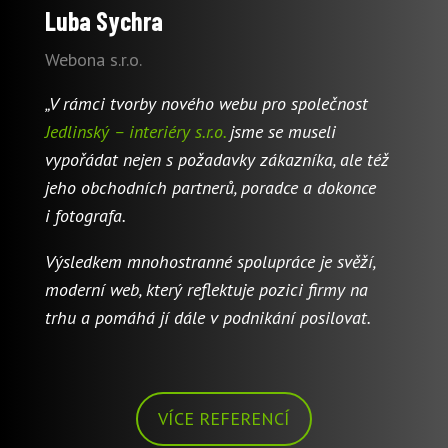
Luba Sychra
Webona s.r.o.
„V rámci tvorby nového webu pro společnost
Jedlinský – interiéry s.r.o.
jsme se museli
vypořádat nejen s požadavky zákazníka, ale též
jeho obchodních partnerů, poradce a dokonce
i fotografa.
Výsledkem mnohostranné spolupráce je svěží,
moderní web, který reflektuje pozici firmy na
trhu a pomáhá jí dále v podnikání posilovat.
VÍCE REFERENCÍ