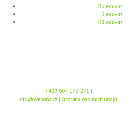
Sledovat
Sledovat
Sledovat
+420 604 172 271
|
info@webona.cz
|
Ochrana osobních údajů
Copyright © 2026 Webona s.r.o., Pod Branou
208, 517 41 Kostelec nad Orlicí
Chráněno službou
reCAPTCHA
, dle podmínek