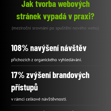
Jak tvorba webových
stránek vypadá v praxi?
(meziroční srovnání po spuštění nového webu)
108% navýšení návštěv
příchozích z organického vyhledávání.
17% zvýšení brandových
přístupů
v rámci celkové návštěvnosti.