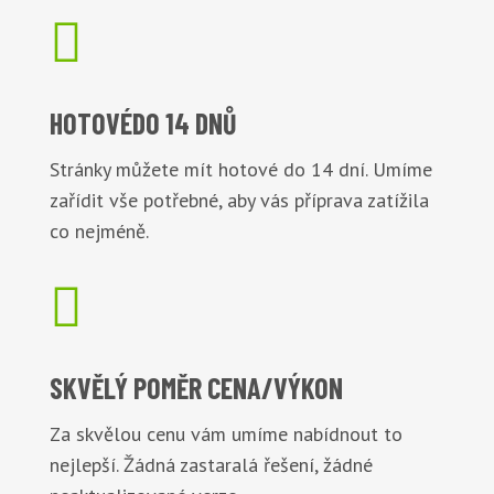

HOTOVÉ
DO 14 DNŮ
Stránky můžete mít hotové do 14 dní. Umíme
zařídit vše potřebné, aby vás příprava zatížila
co nejméně.

SKVĚLÝ POMĚR
CENA/VÝKON
Za skvělou cenu vám umíme nabídnout to
nejlepší. Žádná zastaralá řešení, žádné