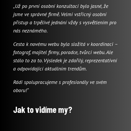
„Už po první osobní konzultaci bylo jasné, že
jsme ve správné firmě. Velmi vstřícný osobní
přístup a trpělivé jednání vždy s vysvětlením pro
nás neznámého.
Cesta k novému webu byla složitá v koordinaci –
fotograf, majitel firmy, poradce, tvůrci webu. Ale
stálo to za to. Výsledek je zdařilý, reprezentativní
a odpovídající aktuálním trendům.
Rádi spolupracujeme s profesionály ve svém
oboru!“
Jak to vidíme my?