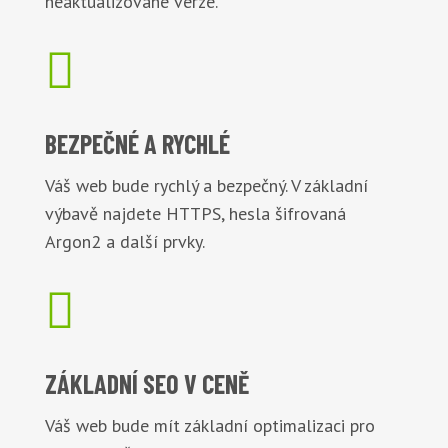
neaktualizované verze.

BEZPEČNÉ
A RYCHLÉ
Váš web bude rychlý a bezpečný. V základní
výbavě najdete HTTPS, hesla šifrovaná
Argon2 a další prvky.

ZÁKLADNÍ
SEO V CENĚ
Váš web bude mít základní optimalizaci pro