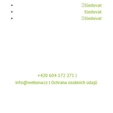
Sledovat
Sledovat
Sledovat
+420 604 172 271
|
info@webona.cz
|
Ochrana osobních údajů
Copyright © 2026 Webona s.r.o., Pod Branou
208, 517 41 Kostelec nad Orlicí
Chráněno službou
reCAPTCHA
, dle podmínek