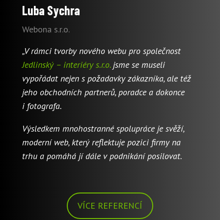
Luba Sychra
Webona s.r.o.
„V rámci tvorby nového webu pro společnost
Jedlinský – interiéry s.r.o.
jsme se museli
vypořádat nejen s požadavky zákazníka, ale též
jeho obchodních partnerů, poradce a dokonce
i fotografa.
Výsledkem mnohostranné spolupráce je svěží,
moderní web, který reflektuje pozici firmy na
trhu a pomáhá jí dále v podnikání posilovat.
VÍCE REFERENCÍ