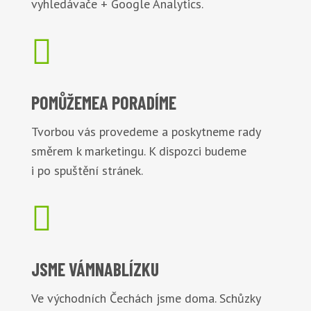
vyhledávače + Google Analytics.

POMŮŽEME
A PORADÍME
Tvorbou vás provedeme a poskytneme rady
směrem k marketingu. K dispozci budeme
i po spuštění stránek.

JSME VÁM
NABLÍZKU
Ve východních Čechách jsme doma. Schůzky