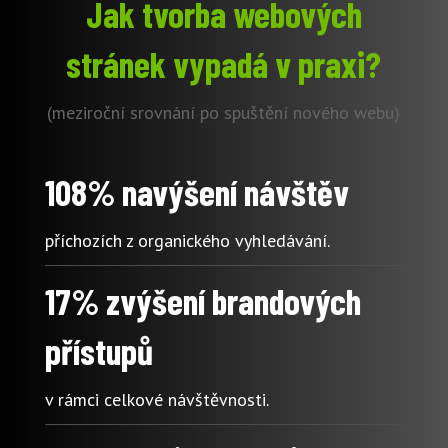
Jak tvorba webových
stránek vypadá v praxi?
(meziroční srovnání po spuštění nového webu)
108% navýšení návštěv
příchozích z organického vyhledávání.
17% zvýšení brandových
přístupů
v rámci celkové návštěvnosti.