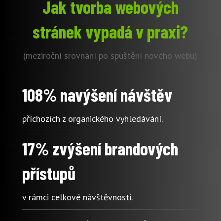
Jak tvorba webových
stránek vypadá v praxi?
(meziroční srovnání po spuštění nového webu)
108% navýšení návštěv
příchozích z organického vyhledávání.
17% zvýšení brandových
přístupů
v rámci celkové návštěvnosti.