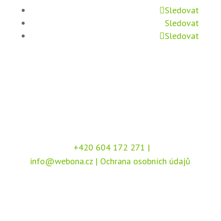
Sledovat
Sledovat
Sledovat
+420 604 172 271
|
info@webona.cz
|
Ochrana osobních údajů
Copyright © 2026 Webona s.r.o., Pod Branou
208, 517 41 Kostelec nad Orlicí
Chráněno službou
reCAPTCHA
, dle podmínek