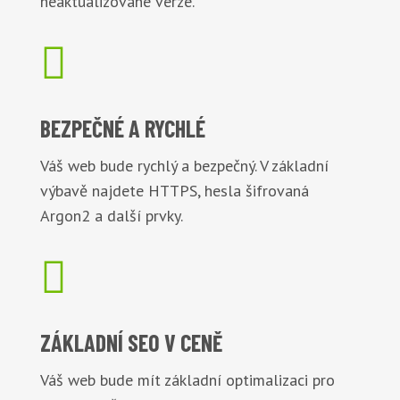
neaktualizované verze.

BEZPEČNÉ
A RYCHLÉ
Váš web bude rychlý a bezpečný. V základní
výbavě najdete HTTPS, hesla šifrovaná
Argon2 a další prvky.

ZÁKLADNÍ
SEO V CENĚ
Váš web bude mít základní optimalizaci pro