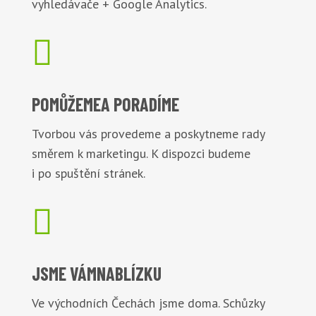
vyhledávače + Google Analytics.

POMŮŽEME
A PORADÍME
Tvorbou vás provedeme a poskytneme rady
směrem k marketingu. K dispozci budeme
i po spuštění stránek.

JSME VÁM
NABLÍZKU
Ve východních Čechách jsme doma. Schůzky