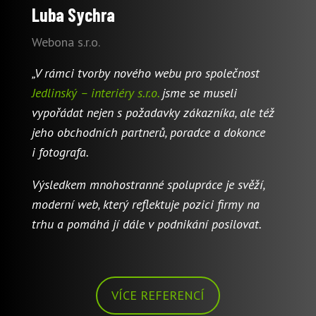
Luba Sychra
Webona s.r.o.
„V rámci tvorby nového webu pro společnost
Jedlinský – interiéry s.r.o.
jsme se museli
vypořádat nejen s požadavky zákazníka, ale též
jeho obchodních partnerů, poradce a dokonce
i fotografa.
Výsledkem mnohostranné spolupráce je svěží,
moderní web, který reflektuje pozici firmy na
trhu a pomáhá jí dále v podnikání posilovat.
VÍCE REFERENCÍ