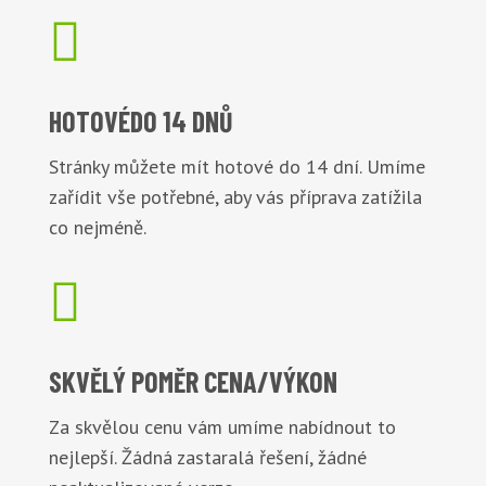

HOTOVÉ
DO 14 DNŮ
Stránky můžete mít hotové do 14 dní. Umíme
zařídit vše potřebné, aby vás příprava zatížila
co nejméně.

SKVĚLÝ POMĚR
CENA/VÝKON
Za skvělou cenu vám umíme nabídnout to
nejlepší. Žádná zastaralá řešení, žádné