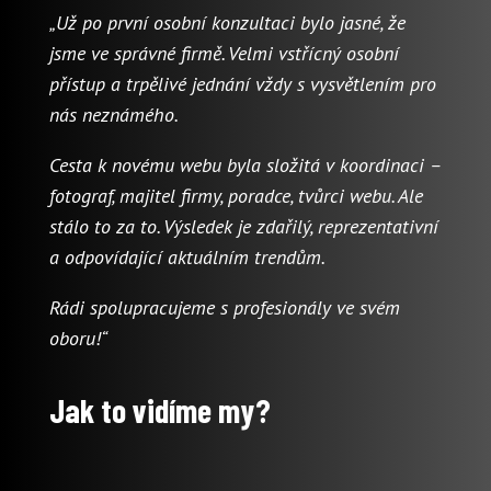
„Už po první osobní konzultaci bylo jasné, že
jsme ve správné firmě. Velmi vstřícný osobní
přístup a trpělivé jednání vždy s vysvětlením pro
nás neznámého.
Cesta k novému webu byla složitá v koordinaci –
fotograf, majitel firmy, poradce, tvůrci webu. Ale
stálo to za to. Výsledek je zdařilý, reprezentativní
a odpovídající aktuálním trendům.
Rádi spolupracujeme s profesionály ve svém
oboru!“
Jak to vidíme my?