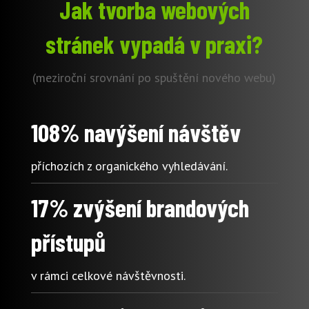
Jak tvorba webových
stránek vypadá v praxi?
(meziroční srovnání po spuštění nového webu)
108% navýšení návštěv
příchozích z organického vyhledávání.
17% zvýšení brandových
přístupů
v rámci celkové návštěvnosti.