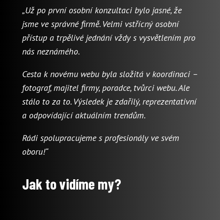
„Už po první osobní konzultaci bylo jasné, že
jsme ve správné firmě. Velmi vstřícný osobní
přístup a trpělivé jednání vždy s vysvětlením pro
nás neznámého.
Cesta k novému webu byla složitá v koordinaci –
fotograf, majitel firmy, poradce, tvůrci webu. Ale
stálo to za to. Výsledek je zdařilý, reprezentativní
a odpovídající aktuálním trendům.
Rádi spolupracujeme s profesionály ve svém
oboru!“
Jak to vidíme my?