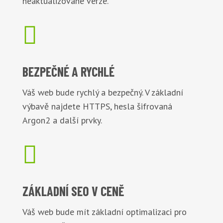
neaktualizované verze.

BEZPEČNÉ
A RYCHLÉ
Váš web bude rychlý a bezpečný. V základní
výbavě najdete HTTPS, hesla šifrovaná
Argon2 a další prvky.

ZÁKLADNÍ
SEO V CENĚ
Váš web bude mít základní optimalizaci pro