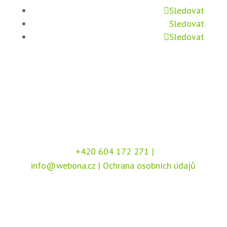
Sledovat
Sledovat
Sledovat
+420 604 172 271
|
info@webona.cz
|
Ochrana osobních údajů
Copyright © 2026 Webona s.r.o., Pod Branou
208, 517 41 Kostelec nad Orlicí
Chráněno službou
reCAPTCHA
, dle podmínek