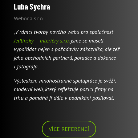
Luba Sychra
Webona s.r.o.
„V rámci tvorby nového webu pro společnost
Jedlinský – interiéry s.r.o.
jsme se museli
vypořádat nejen s požadavky zákazníka, ale též
jeho obchodních partnerů, poradce a dokonce
i fotografa.
Výsledkem mnohostranné spolupráce je svěží,
moderní web, který reflektuje pozici firmy na
trhu a pomáhá jí dále v podnikání posilovat.
VÍCE REFERENCÍ