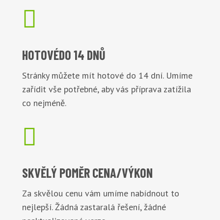

HOTOVÉ
DO 14 DNŮ
Stránky můžete mít hotové do 14 dní. Umíme
zařídit vše potřebné, aby vás příprava zatížila
co nejméně.

SKVĚLÝ POMĚR
CENA/VÝKON
Za skvělou cenu vám umíme nabídnout to
nejlepší. Žádná zastaralá řešení, žádné