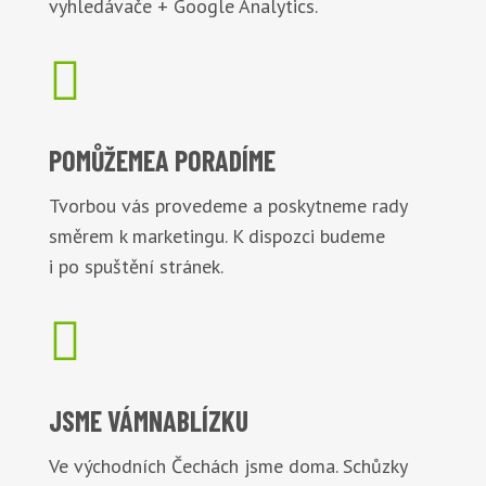
vyhledávače + Google Analytics.

POMŮŽEME
A PORADÍME
Tvorbou vás provedeme a poskytneme rady
směrem k marketingu. K dispozci budeme
i po spuštění stránek.

JSME VÁM
NABLÍZKU
Ve východních Čechách jsme doma. Schůzky