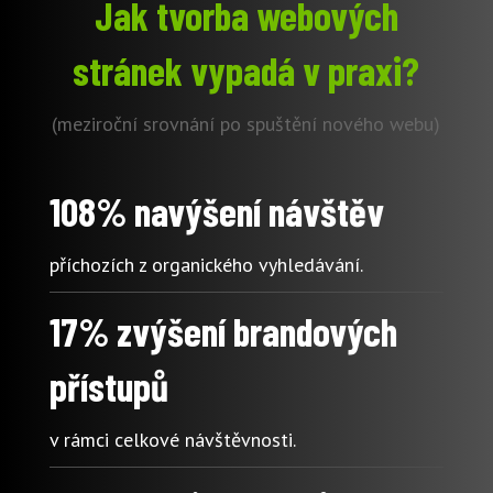
Jak tvorba webových
stránek vypadá v praxi?
(meziroční srovnání po spuštění nového webu)
108% navýšení návštěv
příchozích z organického vyhledávání.
17% zvýšení brandových
přístupů
v rámci celkové návštěvnosti.