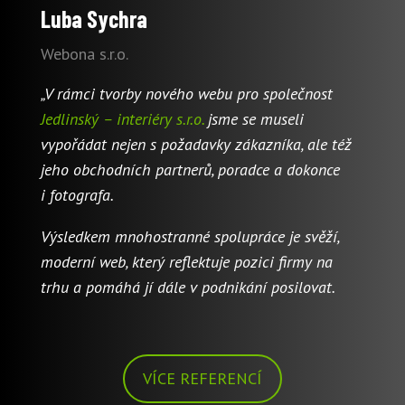
Luba Sychra
Webona s.r.o.
„V rámci tvorby nového webu pro společnost
Jedlinský – interiéry s.r.o.
jsme se museli
vypořádat nejen s požadavky zákazníka, ale též
jeho obchodních partnerů, poradce a dokonce
i fotografa.
Výsledkem mnohostranné spolupráce je svěží,
moderní web, který reflektuje pozici firmy na
trhu a pomáhá jí dále v podnikání posilovat.
VÍCE REFERENCÍ