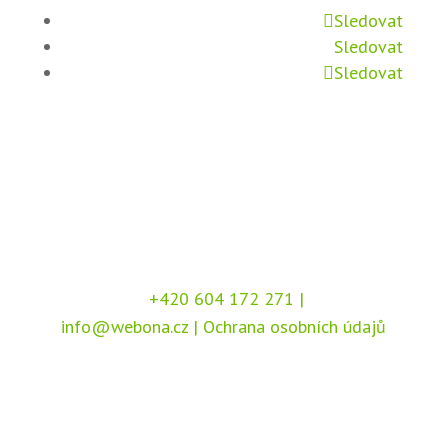
Sledovat
Sledovat
Sledovat
+420 604 172 271
|
info@webona.cz
|
Ochrana osobních údajů
Copyright © 2026 Webona s.r.o., Pod Branou
208, 517 41 Kostelec nad Orlicí
Chráněno službou
reCAPTCHA
, dle podmínek