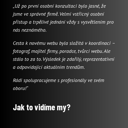
„Už po první osobní konzultaci bylo jasné, že
jsme ve správné firmě. Velmi vstřícný osobní
přístup a trpělivé jednání vždy s vysvětlením pro
nás neznámého.
Cesta k novému webu byla složitá v koordinaci –
fotograf, majitel firmy, poradce, tvůrci webu. Ale
stálo to za to. Výsledek je zdařilý, reprezentativní
a odpovídající aktuálním trendům.
Rádi spolupracujeme s profesionály ve svém
oboru!“
Jak to vidíme my?