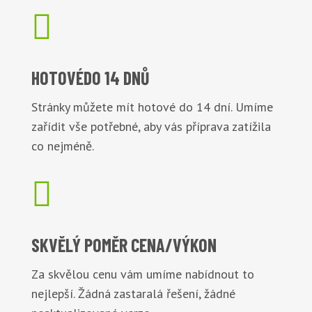

HOTOVÉ
DO 14 DNŮ
Stránky můžete mít hotové do 14 dní. Umíme
zařídit vše potřebné, aby vás příprava zatížila
co nejméně.

SKVĚLÝ POMĚR
CENA/VÝKON
Za skvělou cenu vám umíme nabídnout to
nejlepší. Žádná zastaralá řešení, žádné