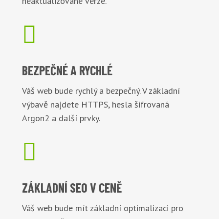
neaktualizované verze.

BEZPEČNÉ
A RYCHLÉ
Váš web bude rychlý a bezpečný. V základní
výbavě najdete HTTPS, hesla šifrovaná
Argon2 a další prvky.

ZÁKLADNÍ
SEO V CENĚ
Váš web bude mít základní optimalizaci pro