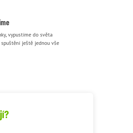
íme
ky, vypustíme do světa
 spuštění ještě jednou vše
jí?