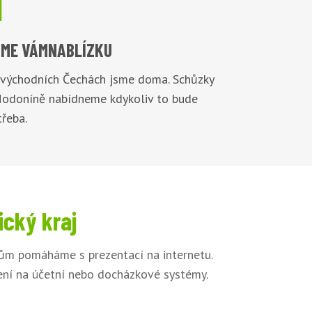

ME VÁM
NABLÍZKU
 východních Čechách jsme doma. Schůzky
Hodoníně nabídneme kdykoliv to bude
řeba.
ický kraj
kům pomáháme s prezentací na internetu.
jení na účetní nebo docházkové systémy.