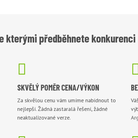
e kterými předběhnete konkurenci 

SKVĚLÝ POMĚR
CENA/VÝKON
B
Za skvělou cenu vám umíme nabídnout to
Váš
nejlepší. Žádná zastaralá řešení, žádné
vý
neaktualizované verze.
Arg