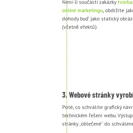
Není-li součástí zakázky
tvorba
online marketingu
, obdržíte jak
dohody buď jako statický obráz
(včetně efektů).
3. Webové stránky vyrob
Poté, co schválíte grafický náv
technickém řešení webu. Výstu
stránky „oblečené“ do schválené