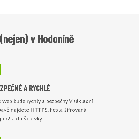
(nejen) v Hodoníně

EZPEČNÉ
A RYCHLÉ
 web bude rychlý a bezpečný. V základní
bavě najdete HTTPS, hesla šifrovaná
on2 a další prvky.