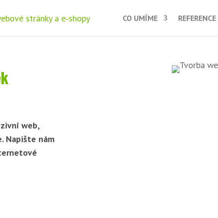
CO UMÍME
REFERENCE
ek
zivní web,
e. Napište nám
nternetové