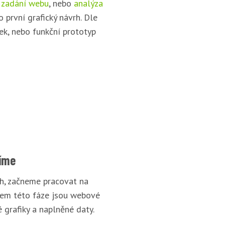
 zadání webu
, nebo
analýza
o první grafický návrh. Dle
ek, nebo funkční prototyp
íme
rh, začneme pracovat na
pem této fáze jsou webové
 grafiky a naplněné daty.