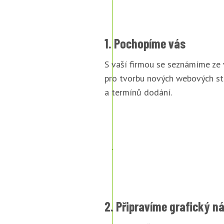
1. Pochopíme vás
S vaší firmou se seznámíme ze
pro tvorbu nových webových st
a termínů dodání.
2. Připravíme grafický n