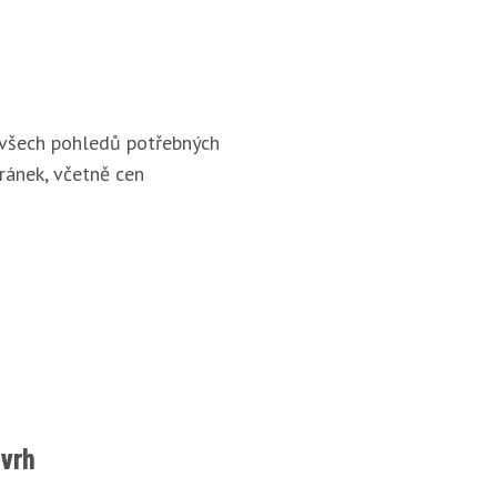
 všech pohledů potřebných
ránek, včetně cen
ávrh