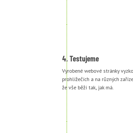
4. Testujeme
Vyrobené webové stránky vyzko
prohlížečích a na různých zařízen
že vše běží tak, jak má.