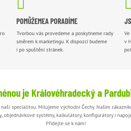

POMŮŽEME
A PORADÍME
JS
pro
Tvorbou vás provedeme a poskytneme rady
Ve
směrem k marketingu. K dispozci budeme
v 
i po spuštění stránek.
pot
énou je Královéhradecký a Pardub
naší specialitou. Milujeme východní Čechy. Našim zákazní
, objednávkové systémy, kalkulátory, konfigurátory i napo
Přidejte se k nám!