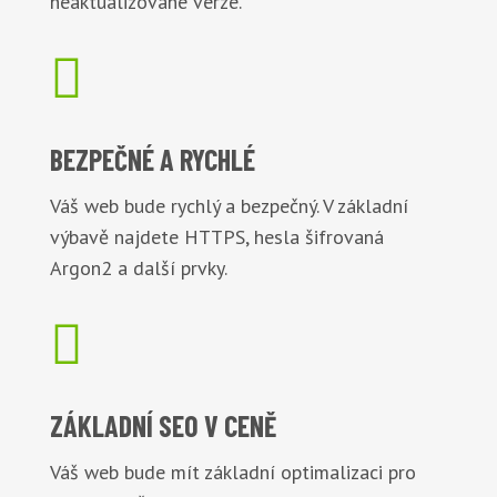
neaktualizované verze.

BEZPEČNÉ
A RYCHLÉ
Váš web bude rychlý a bezpečný. V základní
výbavě najdete HTTPS, hesla šifrovaná
Argon2 a další prvky.

ZÁKLADNÍ
SEO V CENĚ
Váš web bude mít základní optimalizaci pro