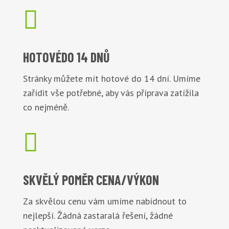

HOTOVÉ
DO 14 DNŮ
Stránky můžete mít hotové do 14 dní. Umíme
zařídit vše potřebné, aby vás příprava zatížila
co nejméně.

SKVĚLÝ POMĚR
CENA/VÝKON
Za skvělou cenu vám umíme nabídnout to
nejlepší. Žádná zastaralá řešení, žádné