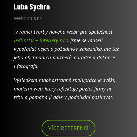
Luba Sychra
Webona s.r.o.
„V rámci tvorby nového webu pro společnost
Jedlinský – interiéry s.r.o.
jsme se museli
vypořádat nejen s požadavky zákazníka, ale též
jeho obchodních partnerů, poradce a dokonce
i fotografa.
Výsledkem mnohostranné spolupráce je svěží,
moderní web, který reflektuje pozici firmy na
trhu a pomáhá jí dále v podnikání posilovat.
VÍCE REFERENCÍ