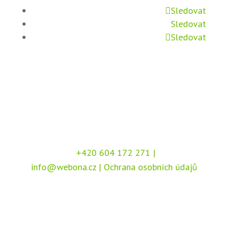
Sledovat
Sledovat
Sledovat
+420 604 172 271
|
info@webona.cz
|
Ochrana osobních údajů
Copyright © 2026 Webona s.r.o., Pod Branou
208, 517 41 Kostelec nad Orlicí
Chráněno službou
reCAPTCHA
, dle podmínek