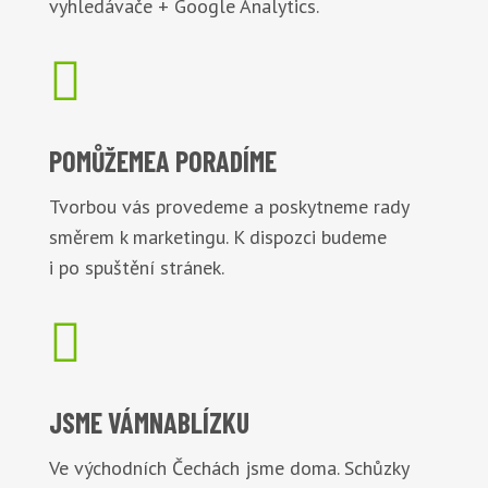
vyhledávače + Google Analytics.

POMŮŽEME
A PORADÍME
Tvorbou vás provedeme a poskytneme rady
směrem k marketingu. K dispozci budeme
i po spuštění stránek.

JSME VÁM
NABLÍZKU
Ve východních Čechách jsme doma. Schůzky