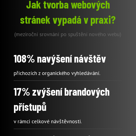
Jak tvorba webových
stránek vypadá v praxi?
(meziroční srovnání po spuštění nového webu)
108% navýšení návštěv
příchozích z organického vyhledávání.
17% zvýšení brandových
přístupů
v rámci celkové návštěvnosti.