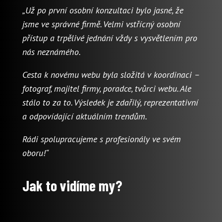
„Už po první osobní konzultaci bylo jasné, že
jsme ve správné firmě. Velmi vstřícný osobní
přístup a trpělivé jednání vždy s vysvětlením pro
nás neznámého.
Cesta k novému webu byla složitá v koordinaci –
fotograf, majitel firmy, poradce, tvůrci webu. Ale
stálo to za to. Výsledek je zdařilý, reprezentativní
a odpovídající aktuálním trendům.
Rádi spolupracujeme s profesionály ve svém
oboru!“
Jak to vidíme my?