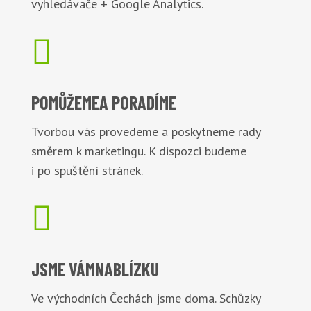
vyhledávače + Google Analytics.

POMŮŽEME
A PORADÍME
Tvorbou vás provedeme a poskytneme rady
směrem k marketingu. K dispozci budeme
i po spuštění stránek.

JSME VÁM
NABLÍZKU
Ve východních Čechách jsme doma. Schůzky