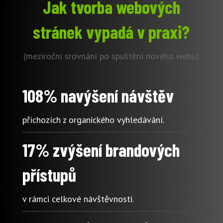
Jak tvorba webových
stránek vypadá v praxi?
(meziroční srovnání po spuštění nového webu)
108% navýšení návštěv
příchozích z organického vyhledávání.
17% zvýšení brandových
přístupů
v rámci celkové návštěvnosti.