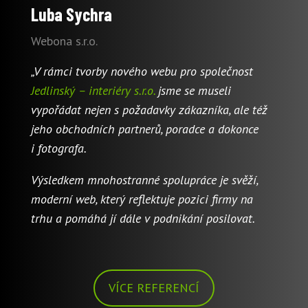
Luba Sychra
Webona s.r.o.
„V rámci tvorby nového webu pro společnost
Jedlinský – interiéry s.r.o.
jsme se museli
vypořádat nejen s požadavky zákazníka, ale též
jeho obchodních partnerů, poradce a dokonce
i fotografa.
Výsledkem mnohostranné spolupráce je svěží,
moderní web, který reflektuje pozici firmy na
trhu a pomáhá jí dále v podnikání posilovat.
VÍCE REFERENCÍ