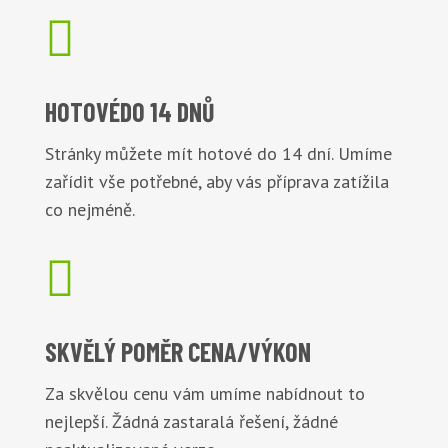

HOTOVÉ
DO 14 DNŮ
Stránky můžete mít hotové do 14 dní. Umíme
zařídit vše potřebné, aby vás příprava zatížila
co nejméně.

SKVĚLÝ POMĚR
CENA/VÝKON
Za skvělou cenu vám umíme nabídnout to
nejlepší. Žádná zastaralá řešení, žádné