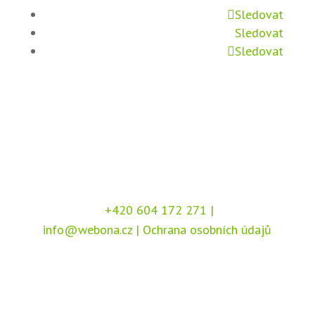
Sledovat
Sledovat
Sledovat
+420 604 172 271
|
info@webona.cz
|
Ochrana osobních údajů
Copyright © 2026 Webona s.r.o., Pod Branou
208, 517 41 Kostelec nad Orlicí
Chráněno službou
reCAPTCHA
, dle podmínek