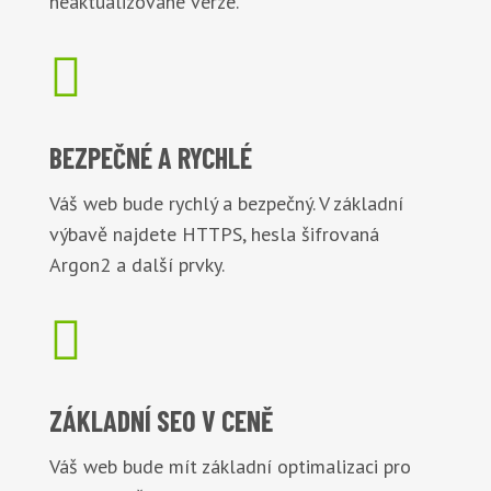
neaktualizované verze.

BEZPEČNÉ
A RYCHLÉ
Váš web bude rychlý a bezpečný. V základní
výbavě najdete HTTPS, hesla šifrovaná
Argon2 a další prvky.

ZÁKLADNÍ
SEO V CENĚ
Váš web bude mít základní optimalizaci pro