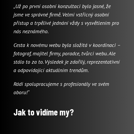
„Už po první osobní konzultaci bylo jasné, že
jsme ve správné firmě. Velmi vstřícný osobní
přístup a trpělivé jednání vždy s vysvětlením pro
nás neznámého.
Cesta k novému webu byla složitá v koordinaci –
fotograf, majitel firmy, poradce, tvůrci webu. Ale
stálo to za to. Výsledek je zdařilý, reprezentativní
a odpovídající aktuálním trendům.
Rádi spolupracujeme s profesionály ve svém
oboru!“
Jak to vidíme my?