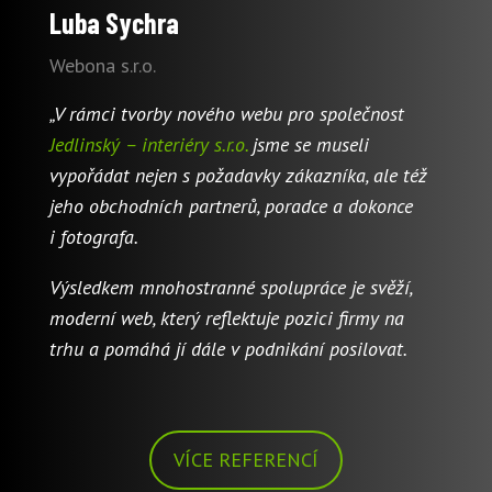
Luba Sychra
Webona s.r.o.
„V rámci tvorby nového webu pro společnost
Jedlinský – interiéry s.r.o.
jsme se museli
vypořádat nejen s požadavky zákazníka, ale též
jeho obchodních partnerů, poradce a dokonce
i fotografa.
Výsledkem mnohostranné spolupráce je svěží,
moderní web, který reflektuje pozici firmy na
trhu a pomáhá jí dále v podnikání posilovat.
VÍCE REFERENCÍ