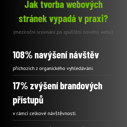
Jak tvorba webových
stránek vypadá v praxi?
(meziroční srovnání po spuštění nového webu)
108% navýšení návštěv
příchozích z organického vyhledávání.
17% zvýšení brandových
přístupů
v rámci celkové návštěvnosti.