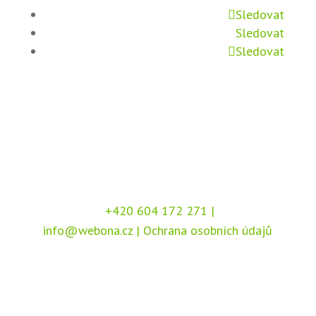
Sledovat
Sledovat
Sledovat
+420 604 172 271
|
info@webona.cz
|
Ochrana osobních údajů
Copyright © 2026 Webona s.r.o., Pod Branou
208, 517 41 Kostelec nad Orlicí
Chráněno službou
reCAPTCHA
, dle podmínek