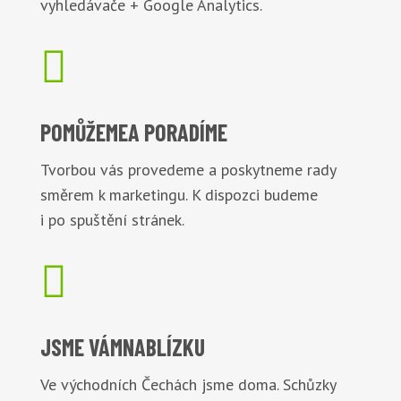
vyhledávače + Google Analytics.

POMŮŽEME
A PORADÍME
Tvorbou vás provedeme a poskytneme rady
směrem k marketingu. K dispozci budeme
i po spuštění stránek.

JSME VÁM
NABLÍZKU
Ve východních Čechách jsme doma. Schůzky