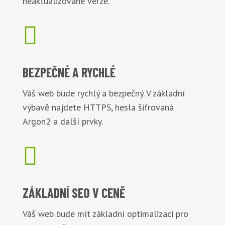
neaktualizované verze.

BEZPEČNÉ
A RYCHLÉ
Váš web bude rychlý a bezpečný. V základní
výbavě najdete HTTPS, hesla šifrovaná
Argon2 a další prvky.

ZÁKLADNÍ
SEO V CENĚ
Váš web bude mít základní optimalizaci pro