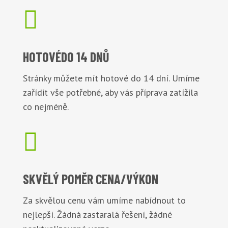

HOTOVÉ
DO 14 DNŮ
Stránky můžete mít hotové do 14 dní. Umíme
zařídit vše potřebné, aby vás příprava zatížila
co nejméně.

SKVĚLÝ POMĚR
CENA/VÝKON
Za skvělou cenu vám umíme nabídnout to
nejlepší. Žádná zastaralá řešení, žádné