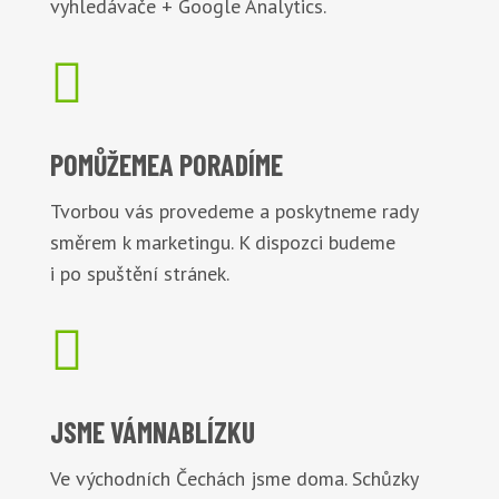
vyhledávače + Google Analytics.

POMŮŽEME
A PORADÍME
Tvorbou vás provedeme a poskytneme rady
směrem k marketingu. K dispozci budeme
i po spuštění stránek.

JSME VÁM
NABLÍZKU
Ve východních Čechách jsme doma. Schůzky