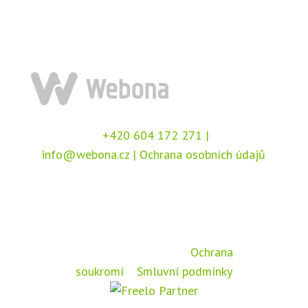
+420 604 172 271
|
info@webona.cz
|
Ochrana osobních údajů
Copyright © 2026 Webona s.r.o., Pod Branou
208, 517 41 Kostelec nad Orlicí
Chráněno službou
reCAPTCHA
, dle podmínek
společnosti Google –
Ochrana
soukromí
a
Smluvní podmínky