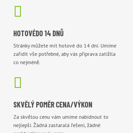

HOTOVÉ
DO 14 DNŮ
Stránky můžete mít hotové do 14 dní. Umíme
zařídit vše potřebné, aby vás příprava zatížila
co nejméně.

SKVĚLÝ POMĚR
CENA/VÝKON
Za skvělou cenu vám umíme nabídnout to
nejlepší. Žádná zastaralá řešení, žádné