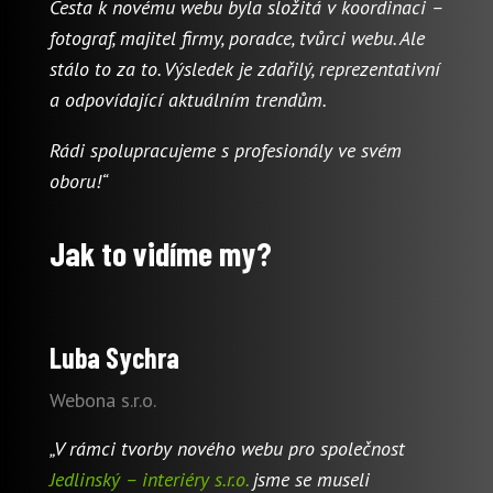
Cesta k novému webu byla složitá v koordinaci –
fotograf, majitel firmy, poradce, tvůrci webu. Ale
stálo to za to. Výsledek je zdařilý, reprezentativní
a odpovídající aktuálním trendům.
Rádi spolupracujeme s profesionály ve svém
oboru!“
Jak to vidíme my?
Luba Sychra
Webona s.r.o.
„V rámci tvorby nového webu pro společnost
Jedlinský – interiéry s.r.o.
jsme se museli