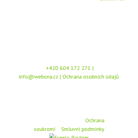
+420 604 172 271
|
info@webona.cz
|
Ochrana osobních údajů
Copyright © 2026 Webona s.r.o., Pod Branou
208, 517 41 Kostelec nad Orlicí
Chráněno službou
reCAPTCHA
, dle podmínek
společnosti Google –
Ochrana
soukromí
a
Smluvní podmínky