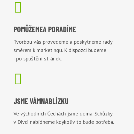

POMŮŽEME
A PORADÍME
Tvorbou vás provedeme a poskytneme rady
směrem k marketingu. K dispozci budeme
i po spuštění stránek.

JSME VÁM
NABLÍZKU
Ve východních Čechách jsme doma. Schůzky
v Divci nabídneme kdykoliv to bude potřeba.