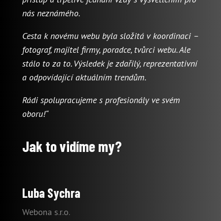
nás neznámého.
Cesta k novému webu byla složitá v koordinaci –
fotograf, majitel firmy, poradce, tvůrci webu. Ale
stálo to za to. Výsledek je zdařilý, reprezentativní
a odpovídající aktuálním trendům.
Rádi spolupracujeme s profesionály ve svém
oboru!“
Jak to vidíme my?
Luba Sychra
Webona s.r.o.