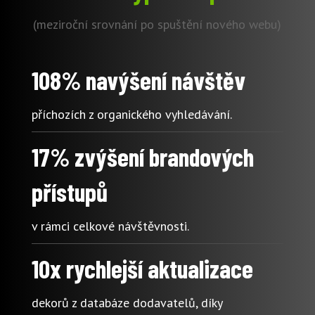
(meziroční srovnání po spuštění nového webu)
108% navýšení návštěv
příchozích z organického vyhledávání.
17% zvýšení brandových
přístupů
v rámci celkové návštěvnosti.
10x rychlejší aktualizace
dekorů z databáze dodavatelů, díky