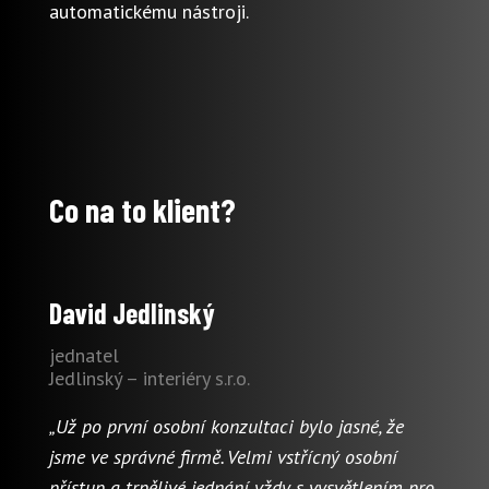
automatickému nástroji.
Co na to klient?
David Jedlinský
jednatel
Jedlinský – interiéry s.r.o.
„Už po první osobní konzultaci bylo jasné, že
jsme ve správné firmě. Velmi vstřícný osobní
přístup a trpělivé jednání vždy s vysvětlením pro