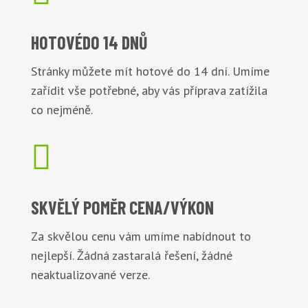
HOTOVÉ
DO 14 DNŮ
Stránky můžete mít hotové do 14 dní. Umíme
zařídit vše potřebné, aby vás příprava zatížila
co nejméně.

SKVĚLÝ POMĚR
CENA/VÝKON
Za skvělou cenu vám umíme nabídnout to
nejlepší. Žádná zastaralá řešení, žádné
neaktualizované verze.