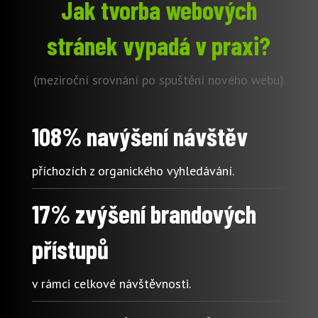
Jak tvorba webových
stránek vypadá v praxi?
(meziroční srovnání po spuštění nového webu)
108% navýšení návštěv
příchozích z organického vyhledávání.
17% zvýšení brandových
přístupů
v rámci celkové návštěvnosti.