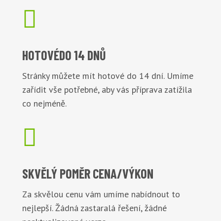

HOTOVÉ
DO 14 DNŮ
Stránky můžete mít hotové do 14 dní. Umíme
zařídit vše potřebné, aby vás příprava zatížila
co nejméně.

SKVĚLÝ POMĚR
CENA/VÝKON
Za skvělou cenu vám umíme nabídnout to
nejlepší. Žádná zastaralá řešení, žádné