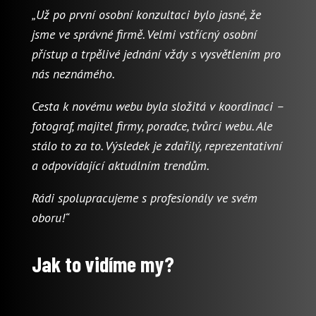
„Už po první osobní konzultaci bylo jasné, že
jsme ve správné firmě. Velmi vstřícný osobní
přístup a trpělivé jednání vždy s vysvětlením pro
nás neznámého.
Cesta k novému webu byla složitá v koordinaci –
fotograf, majitel firmy, poradce, tvůrci webu. Ale
stálo to za to. Výsledek je zdařilý, reprezentativní
a odpovídající aktuálním trendům.
Rádi spolupracujeme s profesionály ve svém
oboru!“
Jak to vidíme my?