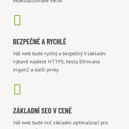
neaktualizované verze.

BEZPEČNÉ
A RYCHLÉ
Váš web bude rychlý a bezpečný. V základní
výbavě najdete HTTPS, hesla šifrovaná
Argon2 a další prvky.

ZÁKLADNÍ
SEO V CENĚ
Váš web bude mít základní optimalizaci pro