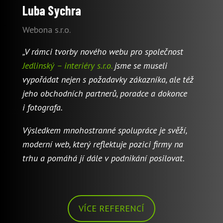
Luba Sychra
Webona s.r.o.
„V rámci tvorby nového webu pro společnost
Jedlinský – interiéry s.r.o.
jsme se museli
vypořádat nejen s požadavky zákazníka, ale též
jeho obchodních partnerů, poradce a dokonce
i fotografa.
Výsledkem mnohostranné spolupráce je svěží,
moderní web, který reflektuje pozici firmy na
trhu a pomáhá jí dále v podnikání posilovat.
VÍCE REFERENCÍ