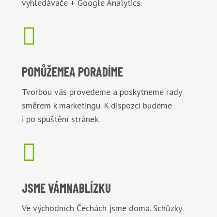
vyhledávače + Google Analytics.

POMŮŽEME
A PORADÍME
Tvorbou vás provedeme a poskytneme rady
směrem k marketingu. K dispozci budeme
i po spuštění stránek.

JSME VÁM
NABLÍZKU
Ve východních Čechách jsme doma. Schůzky