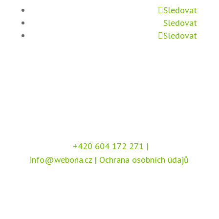
Sledovat
Sledovat
Sledovat
+420 604 172 271
|
info@webona.cz
|
Ochrana osobních údajů
Copyright © 2026 Webona s.r.o., Pod Branou
208, 517 41 Kostelec nad Orlicí
Chráněno službou
reCAPTCHA
, dle podmínek