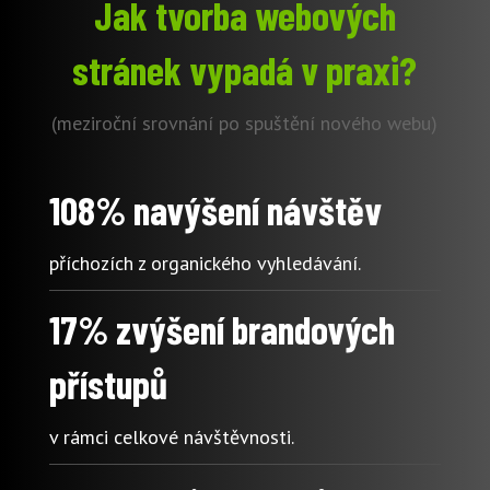
Jak tvorba webových
stránek vypadá v praxi?
(meziroční srovnání po spuštění nového webu)
108% navýšení návštěv
příchozích z organického vyhledávání.
17% zvýšení brandových
přístupů
v rámci celkové návštěvnosti.