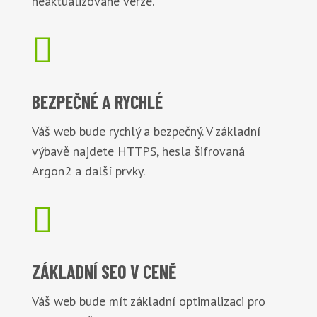
neaktualizované verze.

BEZPEČNÉ
A RYCHLÉ
Váš web bude rychlý a bezpečný. V základní
výbavě najdete HTTPS, hesla šifrovaná
Argon2 a další prvky.

ZÁKLADNÍ
SEO V CENĚ
Váš web bude mít základní optimalizaci pro