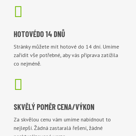

HOTOVÉ
DO 14 DNŮ
Stránky můžete mít hotové do 14 dní. Umíme
zařídit vše potřebné, aby vás příprava zatížila
co nejméně.

SKVĚLÝ POMĚR
CENA/VÝKON
Za skvělou cenu vám umíme nabídnout to
nejlepší. Žádná zastaralá řešení, žádné