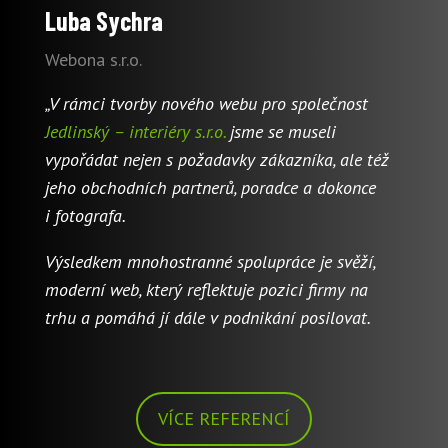
Luba Sychra
Webona s.r.o.
„V rámci tvorby nového webu pro společnost
Jedlinský – interiéry s.r.o.
jsme se museli
vypořádat nejen s požadavky zákazníka, ale též
jeho obchodních partnerů, poradce a dokonce
i fotografa.
Výsledkem mnohostranné spolupráce je svěží,
moderní web, který reflektuje pozici firmy na
trhu a pomáhá jí dále v podnikání posilovat.
VÍCE REFERENCÍ