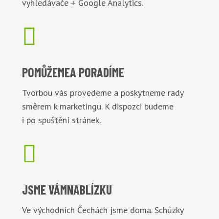
vyhledávače + Google Analytics.

POMŮŽEME
A PORADÍME
Tvorbou vás provedeme a poskytneme rady
směrem k marketingu. K dispozci budeme
i po spuštění stránek.

JSME VÁM
NABLÍZKU
Ve východních Čechách jsme doma. Schůzky