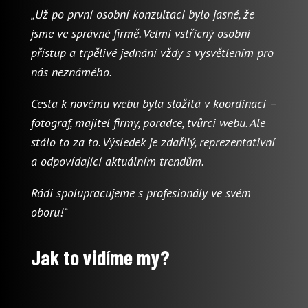
„Už po první osobní konzultaci bylo jasné, že
jsme ve správné firmě. Velmi vstřícný osobní
přístup a trpělivé jednání vždy s vysvětlením pro
nás neznámého.
Cesta k novému webu byla složitá v koordinaci –
fotograf, majitel firmy, poradce, tvůrci webu. Ale
stálo to za to. Výsledek je zdařilý, reprezentativní
a odpovídající aktuálním trendům.
Rádi spolupracujeme s profesionály ve svém
oboru!“
Jak to vidíme my?