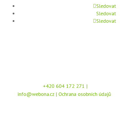
Sledovat
Sledovat
Sledovat
+420 604 172 271
|
info@webona.cz
|
Ochrana osobních údajů
Copyright © 2026 Webona s.r.o., Pod Branou
208, 517 41 Kostelec nad Orlicí
Chráněno službou
reCAPTCHA
, dle podmínek