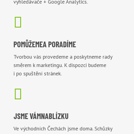
vyhledávače + Google Analytics.

POMŮŽEME
A PORADÍME
Tvorbou vás provedeme a poskytneme rady
směrem k marketingu. K dispozci budeme
i po spuštění stránek.

JSME VÁM
NABLÍZKU
Ve východních Čechách jsme doma. Schůzky