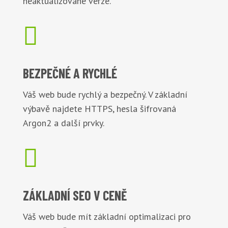
neaktualizované verze.

BEZPEČNÉ
A RYCHLÉ
Váš web bude rychlý a bezpečný. V základní
výbavě najdete HTTPS, hesla šifrovaná
Argon2 a další prvky.

ZÁKLADNÍ
SEO V CENĚ
Váš web bude mít základní optimalizaci pro