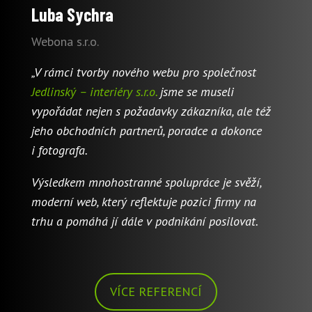
Luba Sychra
Webona s.r.o.
„V rámci tvorby nového webu pro společnost
Jedlinský – interiéry s.r.o.
jsme se museli
vypořádat nejen s požadavky zákazníka, ale též
jeho obchodních partnerů, poradce a dokonce
i fotografa.
Výsledkem mnohostranné spolupráce je svěží,
moderní web, který reflektuje pozici firmy na
trhu a pomáhá jí dále v podnikání posilovat.
VÍCE REFERENCÍ