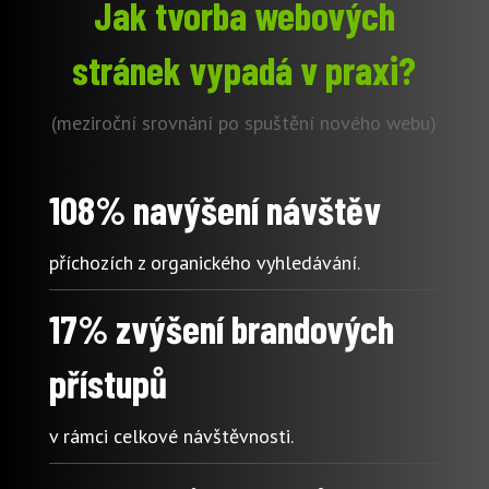
Jak tvorba webových
stránek vypadá v praxi?
(meziroční srovnání po spuštění nového webu)
108% navýšení návštěv
příchozích z organického vyhledávání.
17% zvýšení brandových
přístupů
v rámci celkové návštěvnosti.