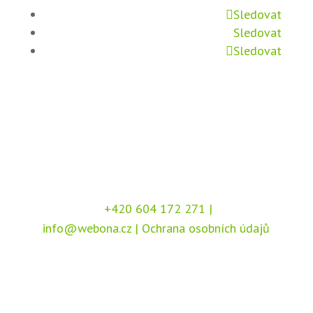
Sledovat
Sledovat
Sledovat
+420 604 172 271
|
info@webona.cz
|
Ochrana osobních údajů
Copyright © 2026 Webona s.r.o., Pod Branou
208, 517 41 Kostelec nad Orlicí
Chráněno službou
reCAPTCHA
, dle podmínek