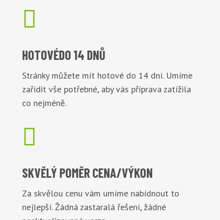

HOTOVÉ
DO 14 DNŮ
Stránky můžete mít hotové do 14 dní. Umíme
zařídit vše potřebné, aby vás příprava zatížila
co nejméně.

SKVĚLÝ POMĚR
CENA/VÝKON
Za skvělou cenu vám umíme nabídnout to
nejlepší. Žádná zastaralá řešení, žádné