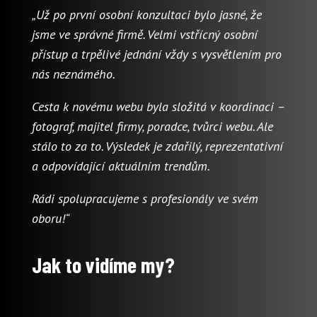
„Už po první osobní konzultaci bylo jasné, že
jsme ve správné firmě. Velmi vstřícný osobní
přístup a trpělivé jednání vždy s vysvětlením pro
nás neznámého.
Cesta k novému webu byla složitá v koordinaci –
fotograf, majitel firmy, poradce, tvůrci webu. Ale
stálo to za to. Výsledek je zdařilý, reprezentativní
a odpovídající aktuálním trendům.
Rádi spolupracujeme s profesionály ve svém
oboru!“
Jak to vidíme my?