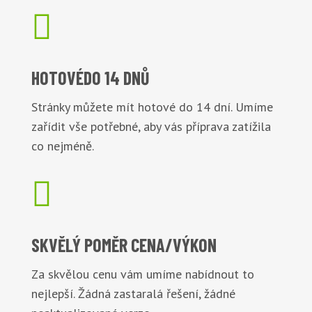

HOTOVÉ
DO 14 DNŮ
Stránky můžete mít hotové do 14 dní. Umíme
zařídit vše potřebné, aby vás příprava zatížila
co nejméně.

SKVĚLÝ POMĚR
CENA/VÝKON
Za skvělou cenu vám umíme nabídnout to
nejlepší. Žádná zastaralá řešení, žádné