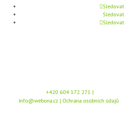
Sledovat
Sledovat
Sledovat
+420 604 172 271
|
info@webona.cz
|
Ochrana osobních údajů
Copyright © 2026 Webona s.r.o., Pod Branou
208, 517 41 Kostelec nad Orlicí
Chráněno službou
reCAPTCHA
, dle podmínek