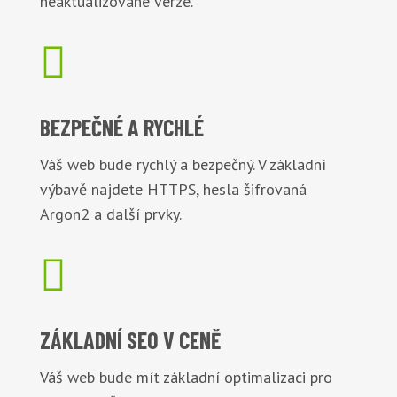
neaktualizované verze.

BEZPEČNÉ
A RYCHLÉ
Váš web bude rychlý a bezpečný. V základní
výbavě najdete HTTPS, hesla šifrovaná
Argon2 a další prvky.

ZÁKLADNÍ
SEO V CENĚ
Váš web bude mít základní optimalizaci pro