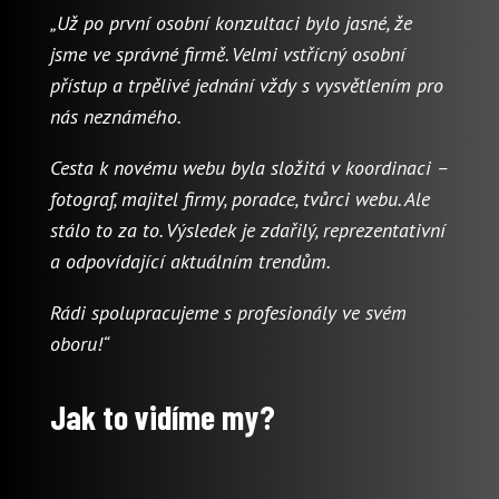
„Už po první osobní konzultaci bylo jasné, že
jsme ve správné firmě. Velmi vstřícný osobní
přístup a trpělivé jednání vždy s vysvětlením pro
nás neznámého.
Cesta k novému webu byla složitá v koordinaci –
fotograf, majitel firmy, poradce, tvůrci webu. Ale
stálo to za to. Výsledek je zdařilý, reprezentativní
a odpovídající aktuálním trendům.
Rádi spolupracujeme s profesionály ve svém
oboru!“
Jak to vidíme my?