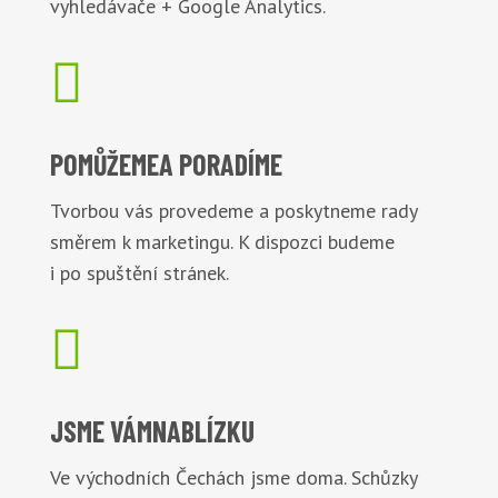
vyhledávače + Google Analytics.

POMŮŽEME
A PORADÍME
Tvorbou vás provedeme a poskytneme rady
směrem k marketingu. K dispozci budeme
i po spuštění stránek.

JSME VÁM
NABLÍZKU
Ve východních Čechách jsme doma. Schůzky