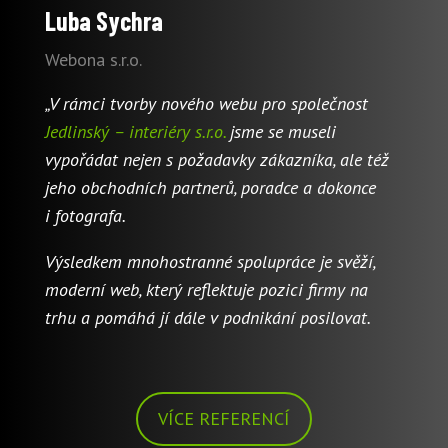
Luba Sychra
Webona s.r.o.
„V rámci tvorby nového webu pro společnost
Jedlinský – interiéry s.r.o.
jsme se museli
vypořádat nejen s požadavky zákazníka, ale též
jeho obchodních partnerů, poradce a dokonce
i fotografa.
Výsledkem mnohostranné spolupráce je svěží,
moderní web, který reflektuje pozici firmy na
trhu a pomáhá jí dále v podnikání posilovat.
VÍCE REFERENCÍ