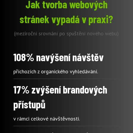
Jak tvorba webových
stránek vypadá v praxi?
(meziroční srovnání po spuštění nového webu)
108% navýšení návštěv
příchozích z organického vyhledávání.
17% zvýšení brandových
přístupů
v rámci celkové návštěvnosti.