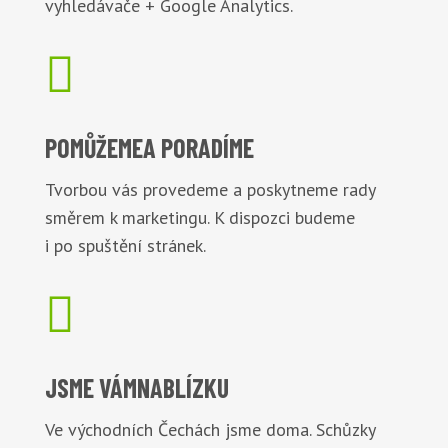
vyhledávače + Google Analytics.

POMŮŽEME
A PORADÍME
Tvorbou vás provedeme a poskytneme rady
směrem k marketingu. K dispozci budeme
i po spuštění stránek.

JSME VÁM
NABLÍZKU
Ve východních Čechách jsme doma. Schůzky