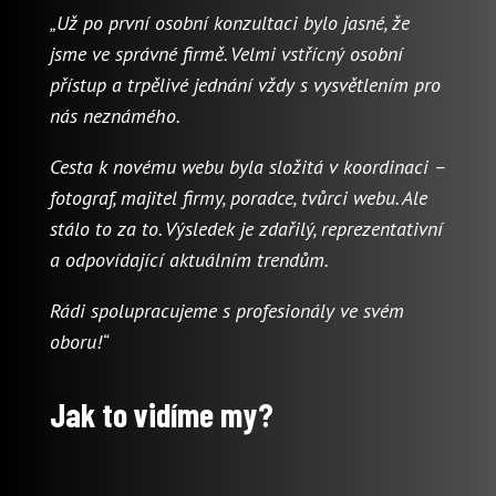
„Už po první osobní konzultaci bylo jasné, že
jsme ve správné firmě. Velmi vstřícný osobní
přístup a trpělivé jednání vždy s vysvětlením pro
nás neznámého.
Cesta k novému webu byla složitá v koordinaci –
fotograf, majitel firmy, poradce, tvůrci webu. Ale
stálo to za to. Výsledek je zdařilý, reprezentativní
a odpovídající aktuálním trendům.
Rádi spolupracujeme s profesionály ve svém
oboru!“
Jak to vidíme my?