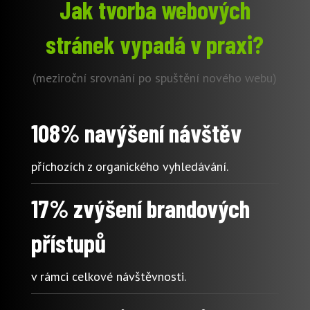
Jak tvorba webových
stránek vypadá v praxi?
(meziroční srovnání po spuštění nového webu)
108% navýšení návštěv
příchozích z organického vyhledávání.
17% zvýšení brandových
přístupů
v rámci celkové návštěvnosti.