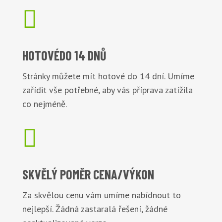

HOTOVÉ
DO 14 DNŮ
Stránky můžete mít hotové do 14 dní. Umíme
zařídit vše potřebné, aby vás příprava zatížila
co nejméně.

SKVĚLÝ POMĚR
CENA/VÝKON
Za skvělou cenu vám umíme nabídnout to
nejlepší. Žádná zastaralá řešení, žádné