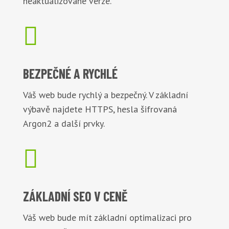
neaktualizované verze.

BEZPEČNÉ
A RYCHLÉ
Váš web bude rychlý a bezpečný. V základní
výbavě najdete HTTPS, hesla šifrovaná
Argon2 a další prvky.

ZÁKLADNÍ
SEO V CENĚ
Váš web bude mít základní optimalizaci pro