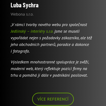
Luba Sychra
Webona s.r.o.
„V rámci tvorby nového webu pro společnost
Jedlinský – interiéry s.r.o.
jsme se museli
vypořádat nejen s požadavky zákazníka, ale též
jeho obchodních partnerů, poradce a dokonce
i fotografa.
Výsledkem mnohostranné spolupráce je svěží,
moderní web, který reflektuje pozici firmy na
trhu a pomáhá jí dále v podnikání posilovat.
VÍCE REFERENCÍ