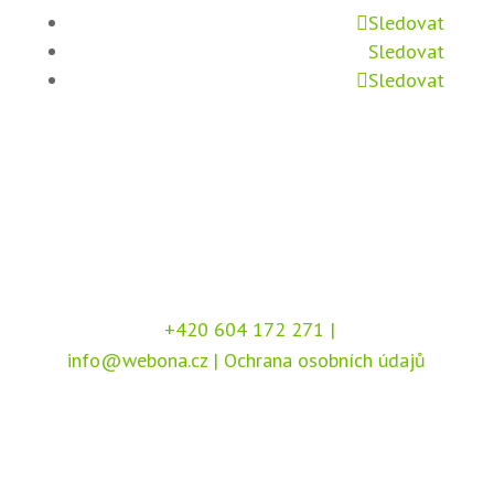
Sledovat
Sledovat
Sledovat
+420 604 172 271
|
info@webona.cz
|
Ochrana osobních údajů
Copyright © 2026 Webona s.r.o., Pod Branou
208, 517 41 Kostelec nad Orlicí
Chráněno službou
reCAPTCHA
, dle podmínek