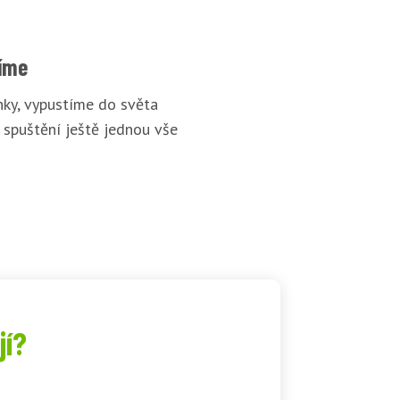
íme
ky, vypustíme do světa
 spuštění ještě jednou vše
jí?