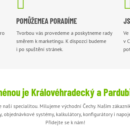

POMŮŽEME
A PORADÍME
JS
pro
Tvorbou vás provedeme a poskytneme rady
Ve
směrem k marketingu. K dispozci budeme
v 
i po spuštění stránek.
pot
énou je Královéhradecký a Pardub
e naší specialitou. Milujeme východní Čechy. Našim zákazn
, objednávkové systémy, kalkulátory, konfigurátory i napo
Přidejte se k nám!