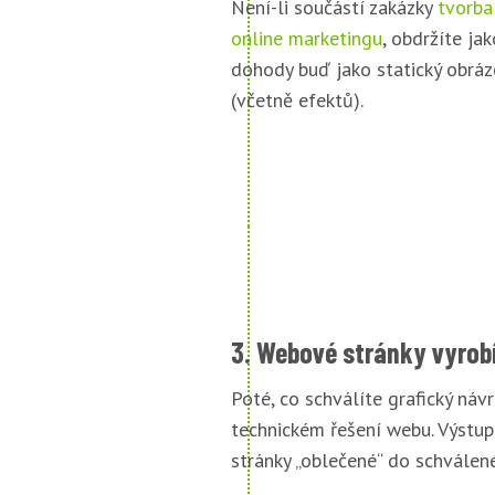
Není-li součástí zakázky
tvorba
online marketingu
, obdržíte jak
dohody buď jako statický obráz
(včetně efektů).
3. Webové stránky vyrob
Poté, co schválíte grafický náv
technickém řešení webu. Výstu
stránky „oblečené“ do schválené