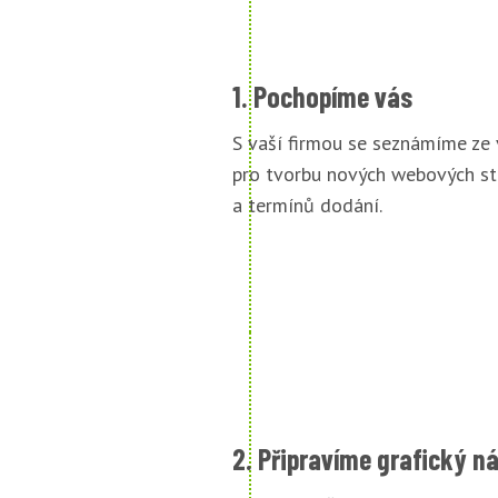
1. Pochopíme vás
S vaší firmou se seznámíme ze
pro tvorbu nových webových st
a termínů dodání.
2. Připravíme grafický n