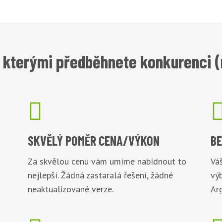
 kterými předběhnete konkurenci (n

SKVĚLÝ POMĚR
CENA/VÝKON
B
Za skvělou cenu vám umíme nabídnout to
Váš
nejlepší. Žádná zastaralá řešení, žádné
vý
neaktualizované verze.
Arg