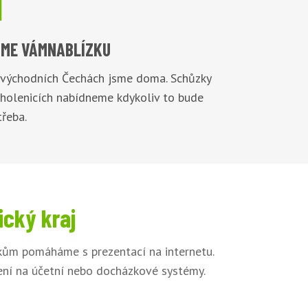

ME VÁM
NABLÍZKU
 východních Čechách jsme doma. Schůzky
Cholenicích nabídneme kdykoliv to bude
řeba.
ický kraj
íkům pomáháme s prezentací na internetu.
jení na účetní nebo docházkové systémy.