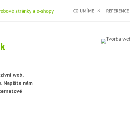
CO UMÍME
REFERENCE
ek
zivní web,
e. Napište nám
nternetové