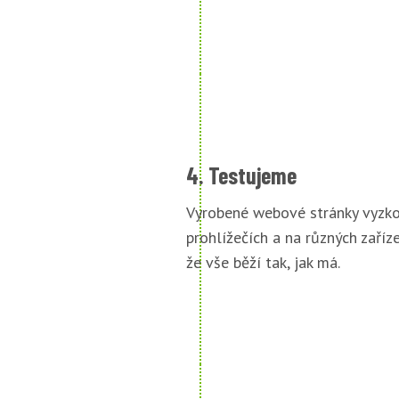
4. Testujeme
Vyrobené webové stránky vyzko
prohlížečích a na různých zařízen
že vše běží tak, jak má.