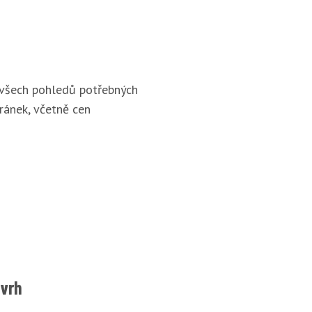
 všech pohledů potřebných
ránek, včetně cen
ávrh