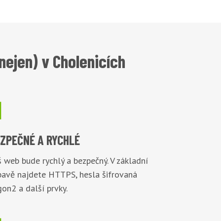
ejen) v Cholenicích

EZPEČNÉ
A RYCHLÉ
 web bude rychlý a bezpečný. V základní
bavě najdete HTTPS, hesla šifrovaná
on2 a další prvky.