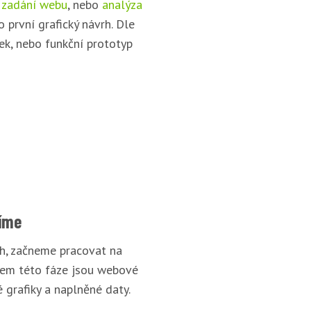
 zadání webu
, nebo
analýza
o první grafický návrh. Dle
ek, nebo funkční prototyp
íme
rh, začneme pracovat na
pem této fáze jsou webové
 grafiky a naplněné daty.