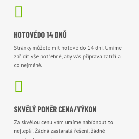

HOTOVÉ
DO 14 DNŮ
Stránky můžete mít hotové do 14 dní. Umíme
zařídit vše potřebné, aby vás příprava zatížila
co nejméně.

SKVĚLÝ POMĚR
CENA/VÝKON
Za skvělou cenu vám umíme nabídnout to
nejlepší. Žádná zastaralá řešení, žádné