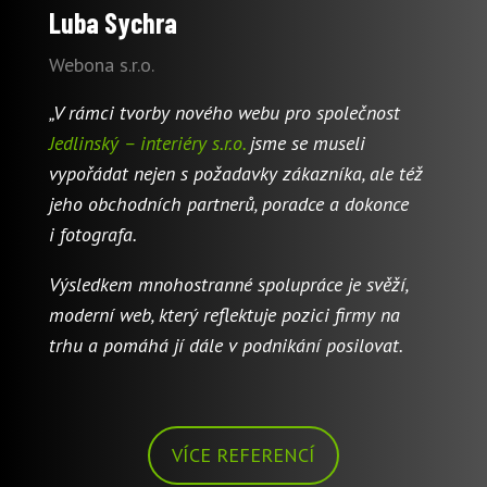
Luba Sychra
Webona s.r.o.
„V rámci tvorby nového webu pro společnost
Jedlinský – interiéry s.r.o.
jsme se museli
vypořádat nejen s požadavky zákazníka, ale též
jeho obchodních partnerů, poradce a dokonce
i fotografa.
Výsledkem mnohostranné spolupráce je svěží,
moderní web, který reflektuje pozici firmy na
trhu a pomáhá jí dále v podnikání posilovat.
VÍCE REFERENCÍ