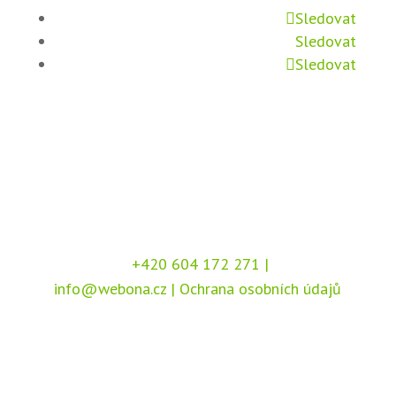
Sledovat
Sledovat
Sledovat
+420 604 172 271
|
info@webona.cz
|
Ochrana osobních údajů
Copyright © 2026 Webona s.r.o., Pod Branou
208, 517 41 Kostelec nad Orlicí
Chráněno službou
reCAPTCHA
, dle podmínek