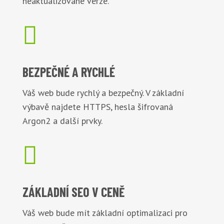
neaktualizované verze.

BEZPEČNÉ
A RYCHLÉ
Váš web bude rychlý a bezpečný. V základní
výbavě najdete HTTPS, hesla šifrovaná
Argon2 a další prvky.

ZÁKLADNÍ
SEO V CENĚ
Váš web bude mít základní optimalizaci pro