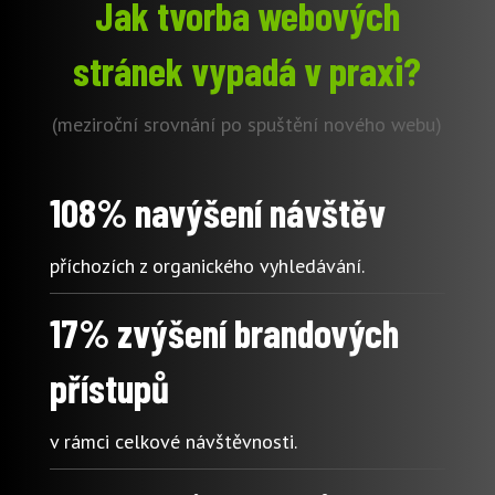
Jak tvorba webových
stránek vypadá v praxi?
(meziroční srovnání po spuštění nového webu)
108% navýšení návštěv
příchozích z organického vyhledávání.
17% zvýšení brandových
přístupů
v rámci celkové návštěvnosti.