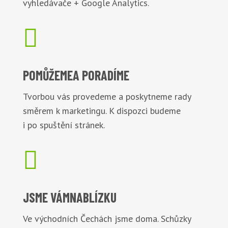
vyhledávače + Google Analytics.

POMŮŽEME
A PORADÍME
Tvorbou vás provedeme a poskytneme rady
směrem k marketingu. K dispozci budeme
i po spuštění stránek.

JSME VÁM
NABLÍZKU
Ve východních Čechách jsme doma. Schůzky