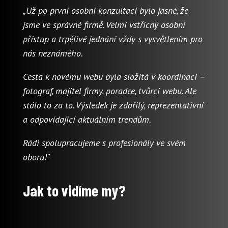
„Už po první osobní konzultaci bylo jasné, že
jsme ve správné firmě. Velmi vstřícný osobní
přístup a trpělivé jednání vždy s vysvětlením pro
nás neznámého.
Cesta k novému webu byla složitá v koordinaci –
fotograf, majitel firmy, poradce, tvůrci webu. Ale
stálo to za to. Výsledek je zdařilý, reprezentativní
a odpovídající aktuálním trendům.
Rádi spolupracujeme s profesionály ve svém
oboru!“
Jak to vidíme my?