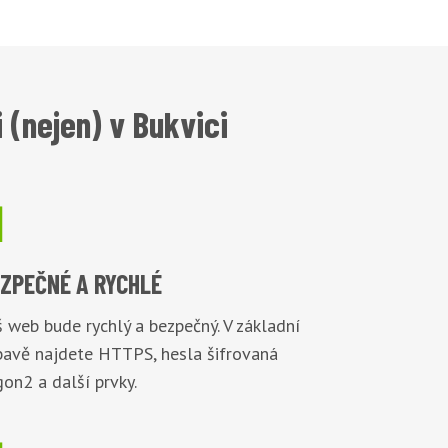
(nejen) v Bukvici

EZPEČNÉ
A RYCHLÉ
 web bude rychlý a bezpečný. V základní
bavě najdete HTTPS, hesla šifrovaná
on2 a další prvky.