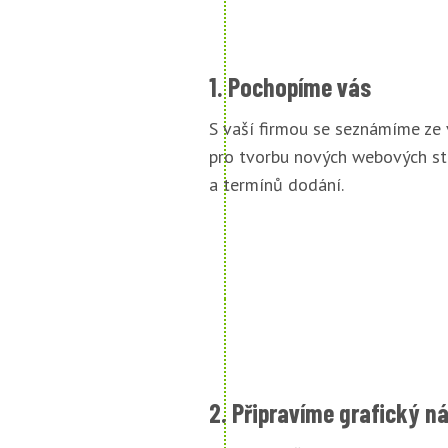
1. Pochopíme vás
S vaší firmou se seznámíme ze
pro tvorbu nových webových st
a termínů dodání.
2. Připravíme grafický n