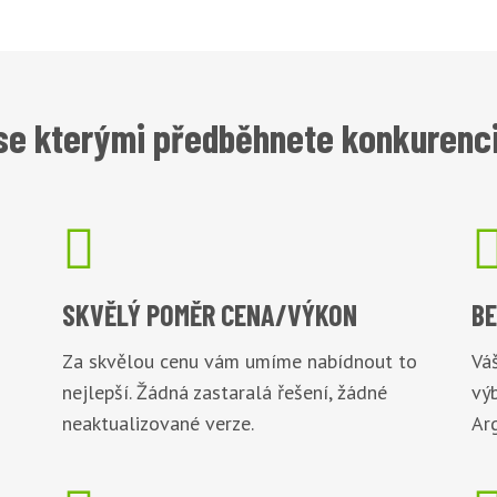
se kterými předběhnete konkurenci 

SKVĚLÝ POMĚR
CENA/VÝKON
B
Za skvělou cenu vám umíme nabídnout to
Váš
nejlepší. Žádná zastaralá řešení, žádné
vý
neaktualizované verze.
Arg