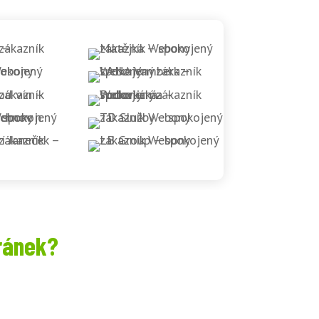
ránek?