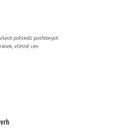
 všech pohledů potřebných
ránek, včetně cen
ávrh