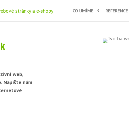
CO UMÍME
REFERENCE
ek
zivní web,
e. Napište nám
nternetové