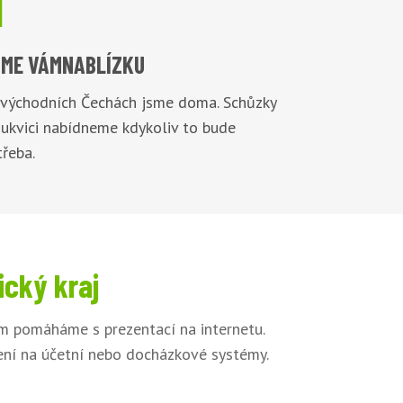

ME VÁM
NABLÍZKU
 východních Čechách jsme doma. Schůzky
Bukvici nabídneme kdykoliv to bude
řeba.
ický kraj
ům pomáháme s prezentací na internetu.
jení na účetní nebo docházkové systémy.