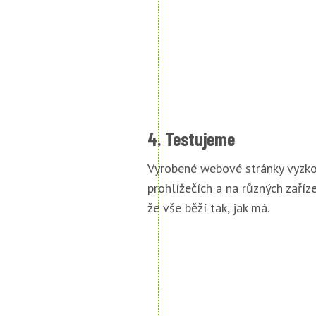
4. Testujeme
Vyrobené webové stránky vyzko
prohlížečích a na různých zařízen
že vše běží tak, jak má.