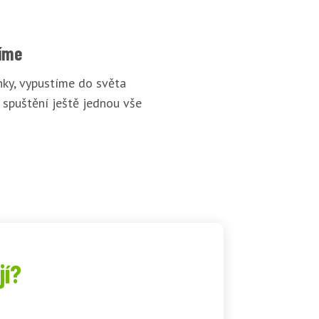
íme
ky, vypustíme do světa
 spuštění ještě jednou vše
jí?