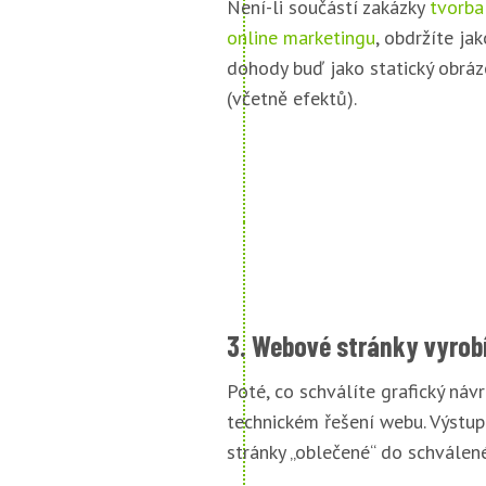
Není-li součástí zakázky
tvorba
online marketingu
, obdržíte jak
dohody buď jako statický obráz
(včetně efektů).
3. Webové stránky vyrob
Poté, co schválíte grafický náv
technickém řešení webu. Výstu
stránky „oblečené“ do schválené