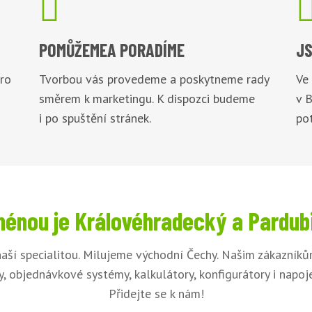

POMŮŽEME
A PORADÍME
JS
pro
Tvorbou vás provedeme a poskytneme rady
Ve
směrem k marketingu. K dispozci budeme
v 
i po spuštění stránek.
pot
énou je Královéhradecký a Pardub
naší specialitou. Milujeme východní Čechy. Našim zákazník
, objednávkové systémy, kalkulátory, konfigurátory i napo
Přidejte se k nám!