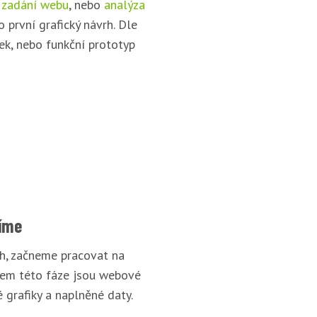
 zadání webu
, nebo
analýza
o první grafický návrh. Dle
ek, nebo funkční prototyp
íme
rh, začneme pracovat na
pem této fáze jsou webové
 grafiky a naplněné daty.