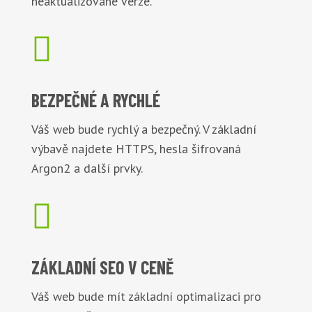
neaktualizované verze.

BEZPEČNÉ
A RYCHLÉ
Váš web bude rychlý a bezpečný. V základní
výbavě najdete HTTPS, hesla šifrovaná
Argon2 a další prvky.

ZÁKLADNÍ
SEO V CENĚ
Váš web bude mít základní optimalizaci pro