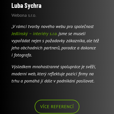
Luba Sychra
Webona s.r.o.
„V rámci tvorby nového webu pro společnost
Jedlinský – interiéry s.r.o.
jsme se museli
vypořádat nejen s požadavky zákazníka, ale též
jeho obchodních partnerů, poradce a dokonce
i fotografa.
Výsledkem mnohostranné spolupráce je svěží,
moderní web, který reflektuje pozici firmy na
trhu a pomáhá jí dále v podnikání posilovat.
VÍCE REFERENCÍ