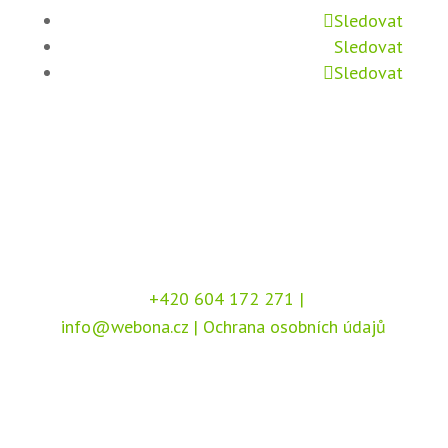
Sledovat
Sledovat
Sledovat
+420 604 172 271
|
info@webona.cz
|
Ochrana osobních údajů
Copyright © 2026 Webona s.r.o., Pod Branou
208, 517 41 Kostelec nad Orlicí
Chráněno službou
reCAPTCHA
, dle podmínek