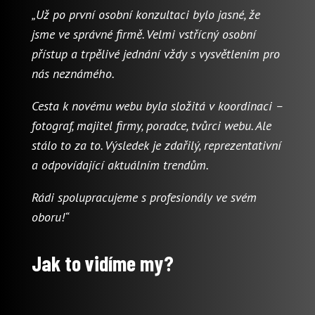
„Už po první osobní konzultaci bylo jasné, že
jsme ve správné firmě. Velmi vstřícný osobní
přístup a trpělivé jednání vždy s vysvětlením pro
nás neznámého.
Cesta k novému webu byla složitá v koordinaci –
fotograf, majitel firmy, poradce, tvůrci webu. Ale
stálo to za to. Výsledek je zdařilý, reprezentativní
a odpovídající aktuálním trendům.
Rádi spolupracujeme s profesionály ve svém
oboru!“
Jak to vidíme my?