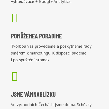
vyhledávače + Google Analytics.

POMŮŽEME
A PORADÍME
Tvorbou vás provedeme a poskytneme rady
směrem k marketingu. K dispozci budeme
i po spuštění stránek.

JSME VÁM
NABLÍZKU
Ve východních Čechách jsme doma. Schůzky