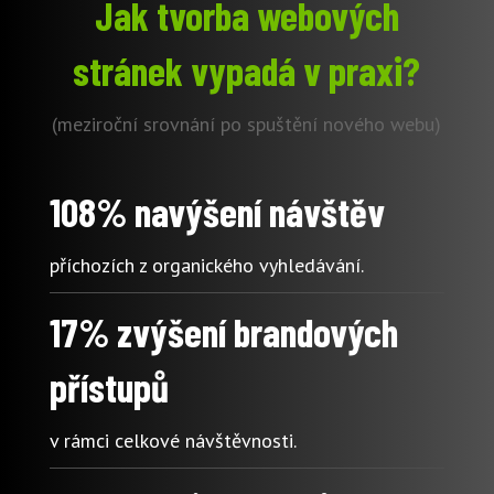
Jak tvorba webových
stránek vypadá v praxi?
(meziroční srovnání po spuštění nového webu)
108% navýšení návštěv
příchozích z organického vyhledávání.
17% zvýšení brandových
přístupů
v rámci celkové návštěvnosti.