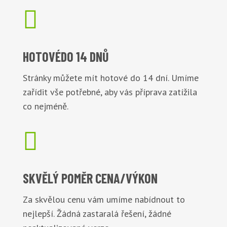

HOTOVÉ
DO 14 DNŮ
Stránky můžete mít hotové do 14 dní. Umíme
zařídit vše potřebné, aby vás příprava zatížila
co nejméně.

SKVĚLÝ POMĚR
CENA/VÝKON
Za skvělou cenu vám umíme nabídnout to
nejlepší. Žádná zastaralá řešení, žádné