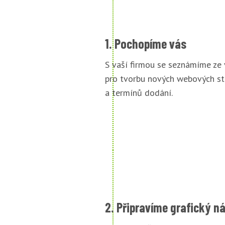
1. Pochopíme vás
S vaší firmou se seznámíme ze
pro tvorbu nových webových st
a termínů dodání.
2. Připravíme grafický n