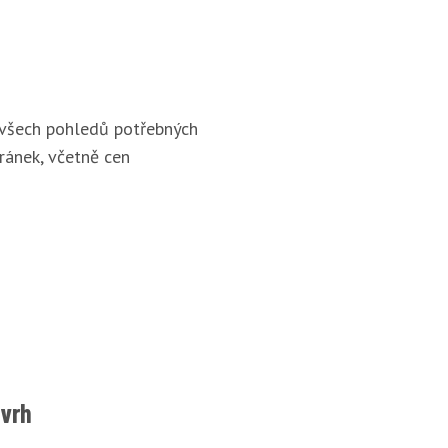
 všech pohledů potřebných
ránek, včetně cen
ávrh