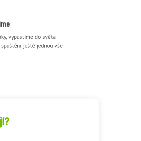
íme
ky, vypustíme do světa
 spuštění ještě jednou vše
jí?