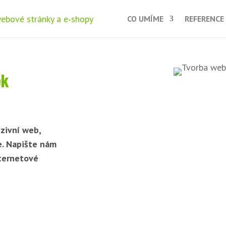
CO UMÍME
REFERENCE
ek
zivní web,
e. Napište nám
nternetové