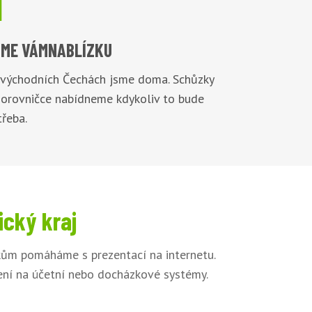

ME VÁM
NABLÍZKU
 východních Čechách jsme doma. Schůzky
Borovničce nabídneme kdykoliv to bude
řeba.
ický kraj
íkům pomáháme s prezentací na internetu.
jení na účetní nebo docházkové systémy.