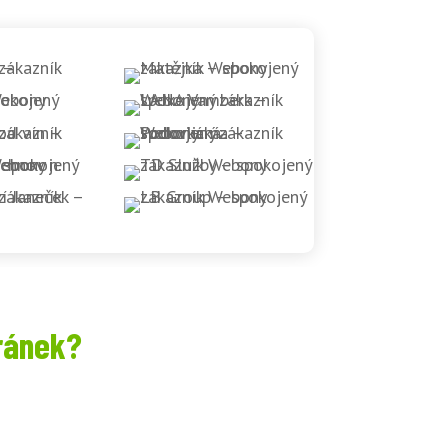
ránek?