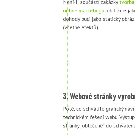
Není-li součástí zakázky
tvorba
online marketingu
, obdržíte jak
dohody buď jako statický obráz
(včetně efektů).
3. Webové stránky vyrob
Poté, co schválíte grafický náv
technickém řešení webu. Výstu
stránky „oblečené“ do schválené