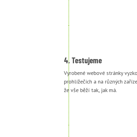
4. Testujeme
Vyrobené webové stránky vyzko
prohlížečích a na různých zařízen
že vše běží tak, jak má.