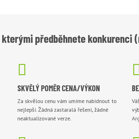
 kterými předběhnete konkurenci (

SKVĚLÝ POMĚR
CENA/VÝKON
B
Za skvělou cenu vám umíme nabídnout to
Váš
nejlepší. Žádná zastaralá řešení, žádné
vý
neaktualizované verze.
Arg