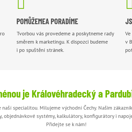

POMŮŽEME
A PORADÍME
JS
pro
Tvorbou vás provedeme a poskytneme rady
Ve
směrem k marketingu. K dispozci budeme
v 
i po spuštění stránek.
pot
énou je Královéhradecký a Pardub
 naší specialitou. Milujeme východní Čechy. Našim zákazn
, objednávkové systémy, kalkulátory, konfigurátory i napo
Přidejte se k nám!