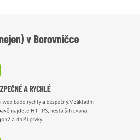
nejen) v Borovničce

EZPEČNÉ
A RYCHLÉ
 web bude rychlý a bezpečný. V základní
bavě najdete HTTPS, hesla šifrovaná
on2 a další prvky.