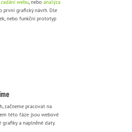
 zadání webu
, nebo
analýza
o první grafický návrh. Dle
ek, nebo funkční prototyp
íme
rh, začneme pracovat na
pem této fáze jsou webové
 grafiky a naplněné daty.