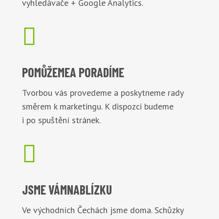
vyhledávače + Google Analytics.

POMŮŽEME
A PORADÍME
Tvorbou vás provedeme a poskytneme rady
směrem k marketingu. K dispozci budeme
i po spuštění stránek.

JSME VÁM
NABLÍZKU
Ve východních Čechách jsme doma. Schůzky