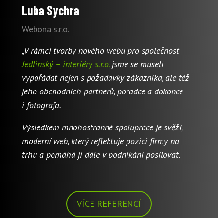
Luba Sychra
Webona s.r.o.
„V rámci tvorby nového webu pro společnost
Jedlinský – interiéry s.r.o.
jsme se museli
vypořádat nejen s požadavky zákazníka, ale též
jeho obchodních partnerů, poradce a dokonce
i fotografa.
Výsledkem mnohostranné spolupráce je svěží,
moderní web, který reflektuje pozici firmy na
trhu a pomáhá jí dále v podnikání posilovat.
VÍCE REFERENCÍ