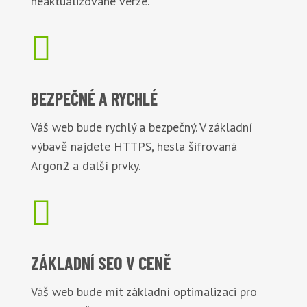
neaktualizované verze.

BEZPEČNÉ
A RYCHLÉ
Váš web bude rychlý a bezpečný. V základní
výbavě najdete HTTPS, hesla šifrovaná
Argon2 a další prvky.

ZÁKLADNÍ
SEO V CENĚ
Váš web bude mít základní optimalizaci pro