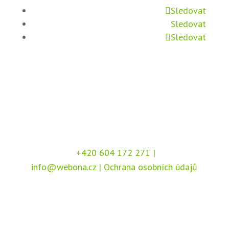
Sledovat
Sledovat
Sledovat
+420 604 172 271
|
info@webona.cz
|
Ochrana osobních údajů
Copyright © 2026 Webona s.r.o., Pod Branou
208, 517 41 Kostelec nad Orlicí
Chráněno službou
reCAPTCHA
, dle podmínek