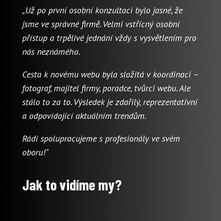
„Už po první osobní konzultaci bylo jasné, že
jsme ve správné firmě. Velmi vstřícný osobní
přístup a trpělivé jednání vždy s vysvětlením pro
nás neznámého.
Cesta k novému webu byla složitá v koordinaci –
fotograf, majitel firmy, poradce, tvůrci webu. Ale
stálo to za to. Výsledek je zdařilý, reprezentativní
a odpovídající aktuálním trendům.
Rádi spolupracujeme s profesionály ve svém
oboru!“
Jak to vidíme my?