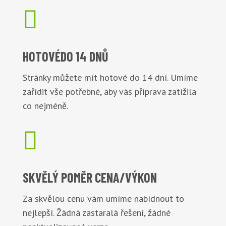

HOTOVÉ
DO 14 DNŮ
Stránky můžete mít hotové do 14 dní. Umíme
zařídit vše potřebné, aby vás příprava zatížila
co nejméně.

SKVĚLÝ POMĚR
CENA/VÝKON
Za skvělou cenu vám umíme nabídnout to
nejlepší. Žádná zastaralá řešení, žádné