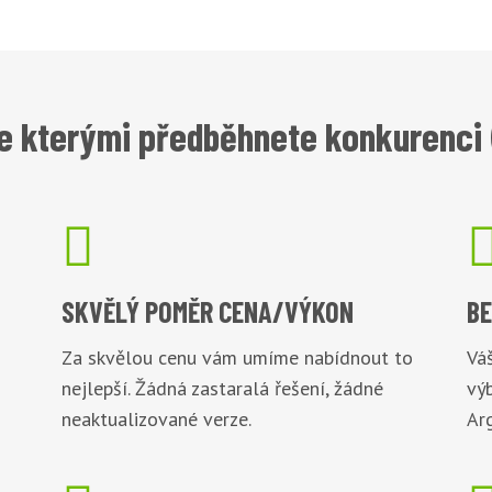
e kterými předběhnete konkurenci (

SKVĚLÝ POMĚR
CENA/VÝKON
B
Za skvělou cenu vám umíme nabídnout to
Váš
nejlepší. Žádná zastaralá řešení, žádné
vý
neaktualizované verze.
Arg