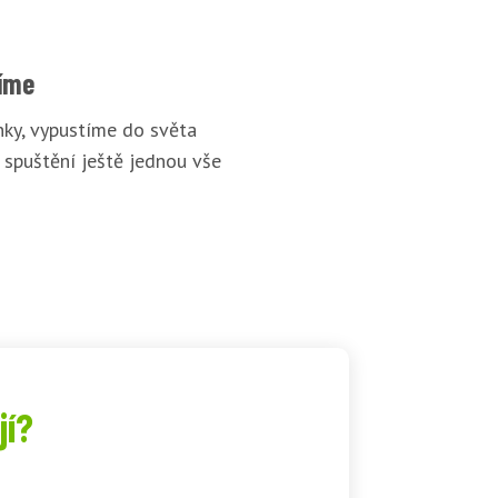
íme
ky, vypustíme do světa
 spuštění ještě jednou vše
jí?