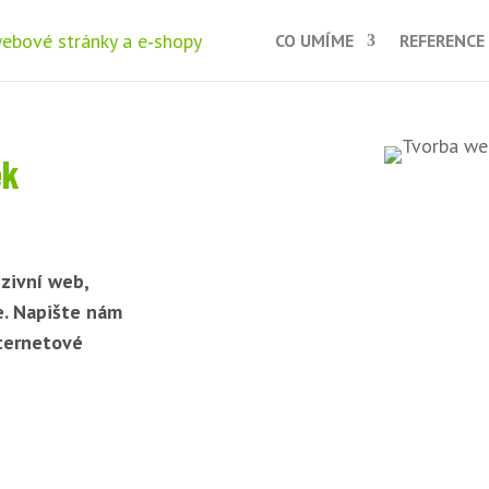
CO UMÍME
REFERENCE
ek
zivní web,
e. Napište nám
nternetové