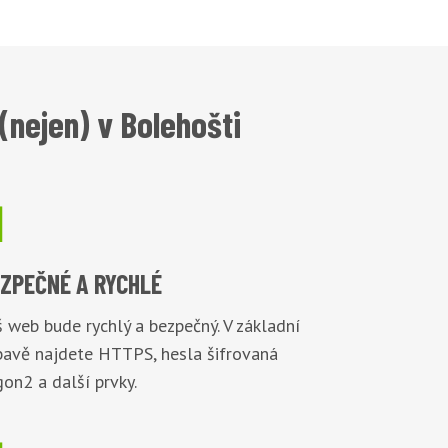
nejen) v Bolehošti

EZPEČNÉ
A RYCHLÉ
 web bude rychlý a bezpečný. V základní
bavě najdete HTTPS, hesla šifrovaná
on2 a další prvky.