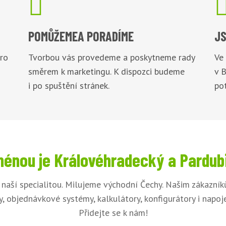

POMŮŽEME
A PORADÍME
JS
pro
Tvorbou vás provedeme a poskytneme rady
Ve
směrem k marketingu. K dispozci budeme
v 
i po spuštění stránek.
pot
énou je Královéhradecký a Pardub
 naší specialitou. Milujeme východní Čechy. Našim zákazní
, objednávkové systémy, kalkulátory, konfigurátory i napo
Přidejte se k nám!