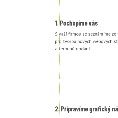
1. Pochopíme vás
S vaší firmou se seznámíme ze
pro tvorbu nových webových st
a termínů dodání.
2. Připravíme grafický n