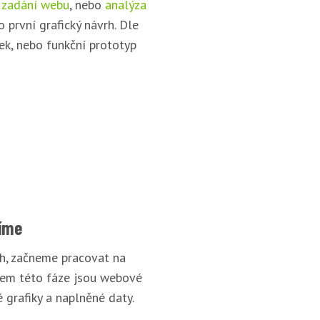
 zadání webu
, nebo
analýza
o první grafický návrh. Dle
ek, nebo funkční prototyp
íme
rh, začneme pracovat na
pem této fáze jsou webové
 grafiky a naplněné daty.