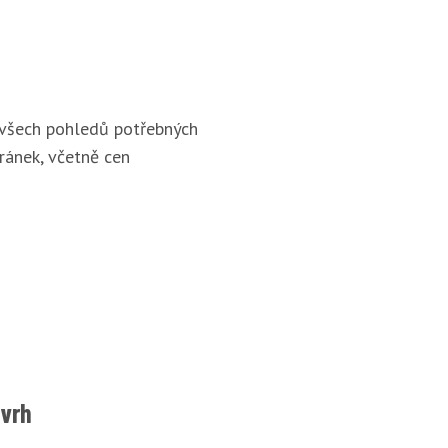
 všech pohledů potřebných
ránek, včetně cen
ávrh