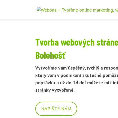
Tvorba webových strán
Bolehošť
Vytvoříme vám úspěšný, rychlý a respon
který vám v podnikání skutečně pomůž
poptávku a už do 14 dní můžete mít i
stránky vytvořené.
NAPIŠTE NÁM