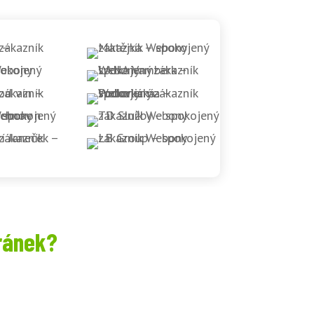
ránek?