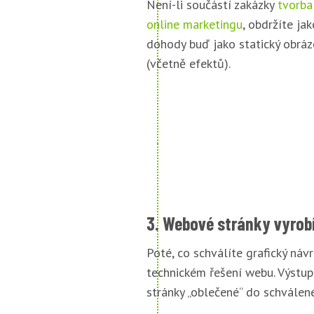
Není-li součástí zakázky
tvorba
online marketingu
, obdržíte jak
dohody buď jako statický obráz
(včetně efektů).
3. Webové stránky vyrob
Poté, co schválíte grafický náv
technickém řešení webu. Výstu
stránky „oblečené“ do schválené