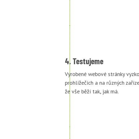
4. Testujeme
Vyrobené webové stránky vyzko
prohlížečích a na různých zařízen
že vše běží tak, jak má.