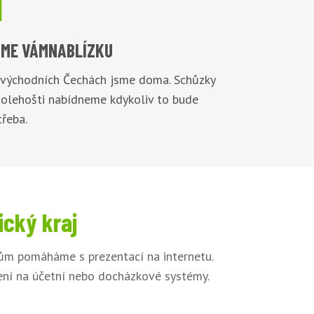

ME VÁM
NABLÍZKU
 východních Čechách jsme doma. Schůzky
Bolehošti nabídneme kdykoliv to bude
řeba.
ický kraj
kům pomáháme s prezentací na internetu.
jení na účetní nebo docházkové systémy.