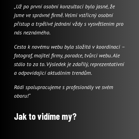
„Už po první osobní konzultaci bylo jasné, že
jsme ve správné firmě. Velmi vstřícný osobní
přístup a trpělivé jednání vždy s vysvětlením pro
nás neznámého.
Cesta k novému webu byla složitá v koordinaci –
fotograf, majitel firmy, poradce, tvůrci webu. Ale
stálo to za to. Výsledek je zdařilý, reprezentativní
a odpovídající aktuálním trendům.
Rádi spolupracujeme s profesionály ve svém
oboru!“
Jak to vidíme my?