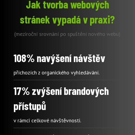
Jak tvorba webových
stránek vypadá v praxi?
(meziroční srovnání po spuštění nového webu)
108% navýšení návštěv
příchozích z organického vyhledávání.
17% zvýšení brandových
přístupů
v rámci celkové návštěvnosti.