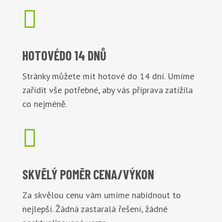

HOTOVÉ
DO 14 DNŮ
Stránky můžete mít hotové do 14 dní. Umíme
zařídit vše potřebné, aby vás příprava zatížila
co nejméně.

SKVĚLÝ POMĚR
CENA/VÝKON
Za skvělou cenu vám umíme nabídnout to
nejlepší. Žádná zastaralá řešení, žádné