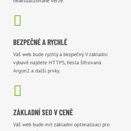
neaktualizované verze.

BEZPEČNÉ
A RYCHLÉ
Váš web bude rychlý a bezpečný. V základní
výbavě najdete HTTPS, hesla šifrovaná
Argon2 a další prvky.

ZÁKLADNÍ
SEO V CENĚ
Váš web bude mít základní optimalizaci pro