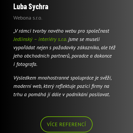
Luba Sychra
Webona s.r.o.
„V rámci tvorby nového webu pro společnost
Jedlinský – interiéry s.r.o.
jsme se museli
vypořádat nejen s požadavky zákazníka, ale též
jeho obchodních partnerů, poradce a dokonce
i fotografa.
Výsledkem mnohostranné spolupráce je svěží,
moderní web, který reflektuje pozici firmy na
trhu a pomáhá jí dále v podnikání posilovat.
VÍCE REFERENCÍ