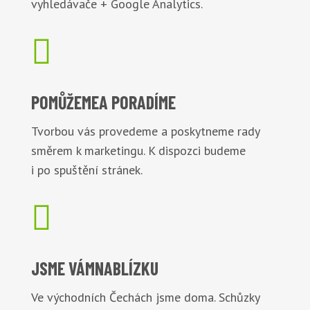
vyhledávače + Google Analytics.

POMŮŽEME
A PORADÍME
Tvorbou vás provedeme a poskytneme rady
směrem k marketingu. K dispozci budeme
i po spuštění stránek.

JSME VÁM
NABLÍZKU
Ve východních Čechách jsme doma. Schůzky