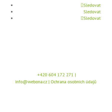
Sledovat
Sledovat
Sledovat
+420 604 172 271
|
info@webona.cz
|
Ochrana osobních údajů
Copyright © 2026 Webona s.r.o., Pod Branou
208, 517 41 Kostelec nad Orlicí
Chráněno službou
reCAPTCHA
, dle podmínek