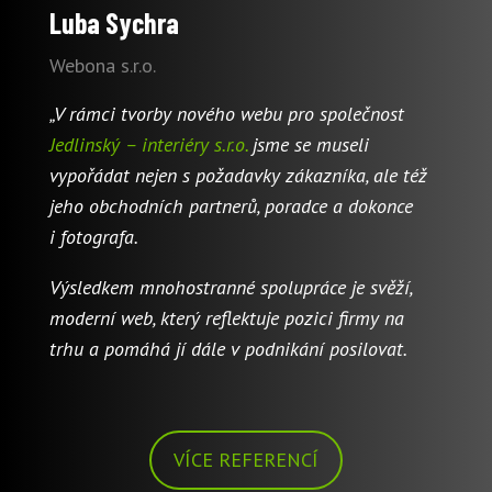
Luba Sychra
Webona s.r.o.
„V rámci tvorby nového webu pro společnost
Jedlinský – interiéry s.r.o.
jsme se museli
vypořádat nejen s požadavky zákazníka, ale též
jeho obchodních partnerů, poradce a dokonce
i fotografa.
Výsledkem mnohostranné spolupráce je svěží,
moderní web, který reflektuje pozici firmy na
trhu a pomáhá jí dále v podnikání posilovat.
VÍCE REFERENCÍ