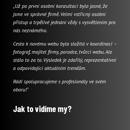
„Už po první osobní konzultaci bylo jasné, že
jsme ve správné firmě. Velmi vstřícný osobní
přístup a trpělivé jednání vždy s vysvětlením pro
nás neznámého.
Cesta k novému webu byla složitá v koordinaci –
fotograf, majitel firmy, poradce, tvůrci webu. Ale
stálo to za to. Výsledek je zdařilý, reprezentativní
a odpovídající aktuálním trendům.
Rádi spolupracujeme s profesionály ve svém
oboru!“
Jak to vidíme my?