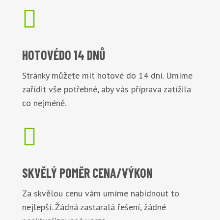

HOTOVÉ
DO 14 DNŮ
Stránky můžete mít hotové do 14 dní. Umíme
zařídit vše potřebné, aby vás příprava zatížila
co nejméně.

SKVĚLÝ POMĚR
CENA/VÝKON
Za skvělou cenu vám umíme nabídnout to
nejlepší. Žádná zastaralá řešení, žádné