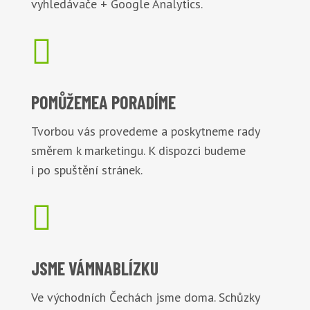
vyhledávače + Google Analytics.

POMŮŽEME
A PORADÍME
Tvorbou vás provedeme a poskytneme rady
směrem k marketingu. K dispozci budeme
i po spuštění stránek.

JSME VÁM
NABLÍZKU
Ve východních Čechách jsme doma. Schůzky