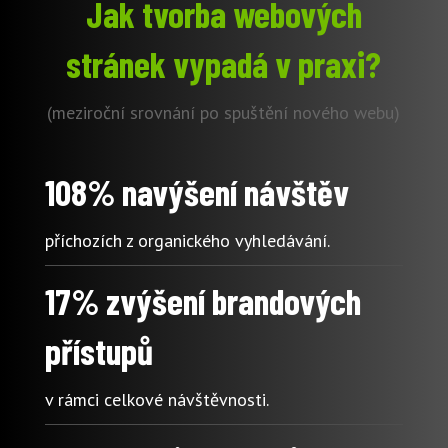
Jak tvorba webových
stránek vypadá v praxi?
(meziroční srovnání po spuštění nového webu)
108% navýšení návštěv
příchozích z organického vyhledávání.
17% zvýšení brandových
přístupů
v rámci celkové návštěvnosti.