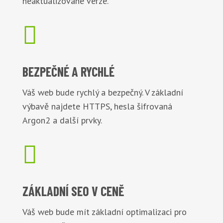
neaktualizované verze.

BEZPEČNÉ
A RYCHLÉ
Váš web bude rychlý a bezpečný. V základní
výbavě najdete HTTPS, hesla šifrovaná
Argon2 a další prvky.

ZÁKLADNÍ
SEO V CENĚ
Váš web bude mít základní optimalizaci pro