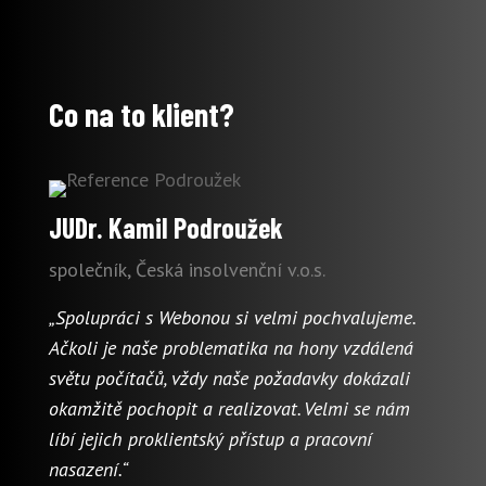
Co na to klient?
JUDr. Kamil Podroužek
společník, Česká insolvenční v.o.s.
„Spolupráci s Webonou si velmi pochvalujeme.
Ačkoli je naše problematika na hony vzdálená
světu počítačů, vždy naše požadavky dokázali
okamžitě pochopit a realizovat. Velmi se nám
líbí jejich proklientský přístup a pracovní
nasazení.
“