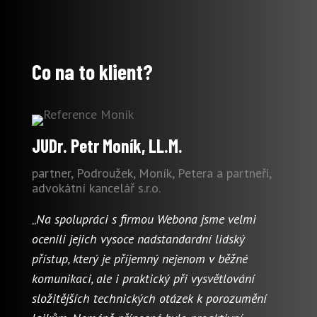
Co na to klient?
JUDr. Petr Moník, LL.M.
partner, Podroužek, Moník, Petera a partneři,
advokátní kancelář s.r.o.
„
Na spolupráci s firmou Webona jsme velmi
ocenili jejich vysoce nadstandardní lidský
přístup, který je příjemný nejenom v běžné
komunikaci, ale i praktický při vysvětlování
složitějších technických otázek k porozumění