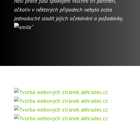
naší práce jsou spokojeni všichni tři partneři,
ačkoliv v některých případech nebylo zcela
jednoduché sladit jejich očekávání a požadavky.
“