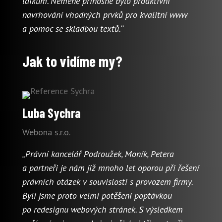
laikům. Neméně přínosné bylo proaktivní
navrhování vhodných prvků pro kvalitní www
a pomoc se skladbou textů.
“
Jak to vidíme my?
Luba Sychra
Webona s.r.o.
„Právní kancelář Podroužek, Moník, Petera
a partneři je nám již mnoho let oporou při řešení
právních otázek v souvislosti s provozem firmy.
Byli jsme proto velmi potěšeni poptávkou
po redesignu webových stránek. S výsledkem