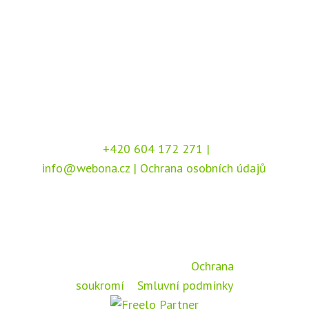
+420 604 172 271
|
info@webona.cz
|
Ochrana osobních údajů
Copyright © 2026 Webona s.r.o., Pod Branou
208, 517 41 Kostelec nad Orlicí
Chráněno službou
reCAPTCHA
, dle podmínek
společnosti Google –
Ochrana
soukromí
a
Smluvní podmínky